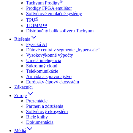
®
Tachyum Prodigy
Prodigy FPGA emulátor
Softvérové emulačné systémy
®
TPU
TDIMM™
Distribučný balík softvéru Tachyum
Riešenia
Fyzická AI
Dátové centrá v segmente „hyperscale“
Vysokovýkonné výpočty
Umelá inteligencia
Súkromný cloud
Telekomunikácie
Armáda a spravodajstvo
Európsky čipový ekosystém
Zákazníci
Zdroje
Prezentácie
Partneri a združenia
Softvérový ekosystém
Biele knihy
Dokumentácia
Médiá