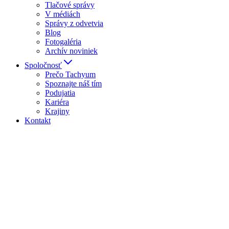
Tlačové správy
V médiách
Správy z odvetvia
Blog
Fotogaléria
Archív noviniek
Spoločnosť
Prečo Tachyum
Spoznajte náš tím
Podujatia
Kariéra
Krajiny
Kontakt