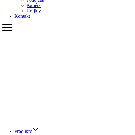
Kariéra
Krajiny
Kontakt
SVK
English
Slovenčina
Deutsch
简体中文
繁體中文
日本語
Français
Italiano
العربية
Русский
हिन्दी भाषा
Produkty