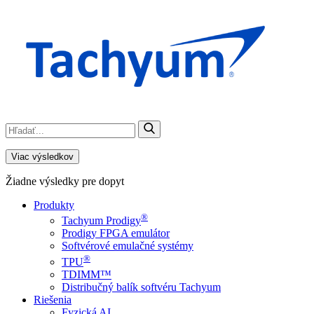
Viac výsledkov
Žiadne výsledky pre dopyt
Produkty
®
Tachyum Prodigy
Prodigy FPGA emulátor
Softvérové emulačné systémy
®
TPU
TDIMM™
Distribučný balík softvéru Tachyum
Riešenia
Fyzická AI