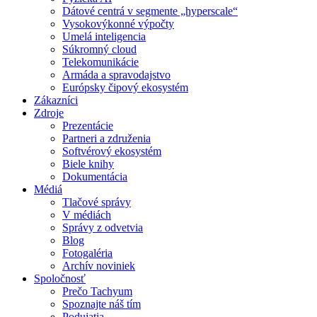
Dátové centrá v segmente „hyperscale“
Vysokovýkonné výpočty
Umelá inteligencia
Súkromný cloud
Telekomunikácie
Armáda a spravodajstvo
Európsky čipový ekosystém
Zákazníci
Zdroje
Prezentácie
Partneri a združenia
Softvérový ekosystém
Biele knihy
Dokumentácia
Médiá
Tlačové správy
V médiách
Správy z odvetvia
Blog
Fotogaléria
Archív noviniek
Spoločnosť
Prečo Tachyum
Spoznajte náš tím
Podujatia