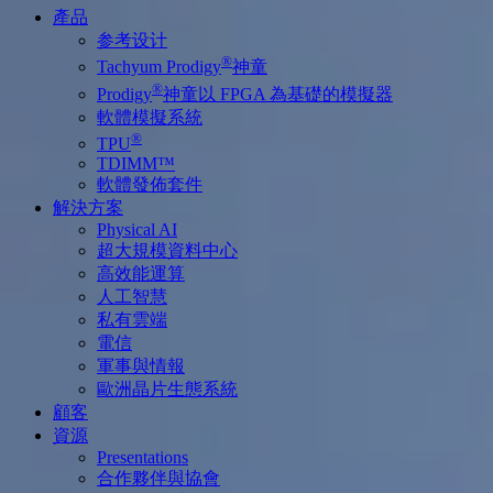
產品
参考设计
®
Tachyum Prodigy
神童
®
Prodigy
神童以 FPGA 為基礎的模擬器
軟體模擬系統
®
TPU
TDIMM™
軟體發佈套件
解決方案
Physical AI
超大規模資料中心
高效能運算
人工智慧
私有雲端
電信
軍事與情報
歐洲晶片生態系統
顧客
資源
Presentations
合作夥伴與協會