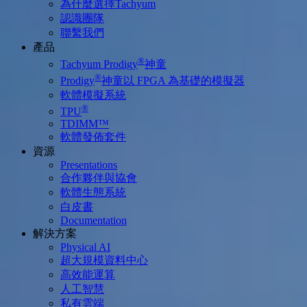
為什麼選擇Tachyum
認識團隊
聯繫我們
產品
®
Tachyum Prodigy
神童
®
Prodigy
神童以 FPGA 為基礎的模擬器
軟體模擬系統
®
TPU
TDIMM™
軟體發佈套件
資源
Presentations
合作夥伴與協會
軟體生態系統
白皮書
Documentation
解決方案
Physical AI
超大規模資料中心
高效能運算
人工智慧
私有雲端