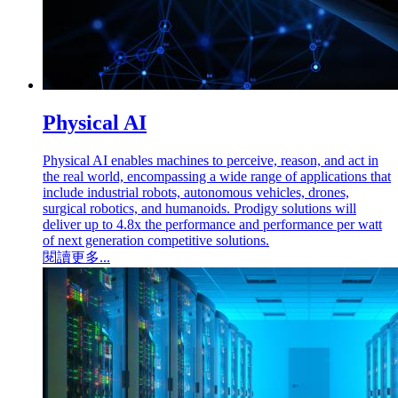
Physical AI
Physical AI enables machines to perceive, reason, and act in
the real world, encompassing a wide range of applications that
include industrial robots, autonomous vehicles, drones,
surgical robotics, and humanoids. Prodigy solutions will
deliver up to 4.8x the performance and performance per watt
of next generation competitive solutions.
閱讀更多...