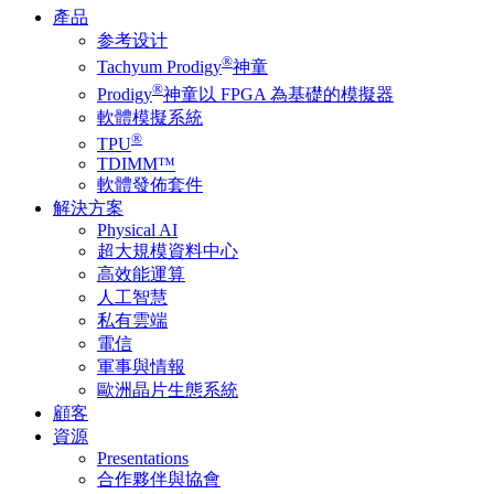
產品
参考设计
®
Tachyum Prodigy
神童
®
Prodigy
神童以 FPGA 為基礎的模擬器
軟體模擬系統
®
TPU
TDIMM™
軟體發佈套件
解決方案
Physical AI
超大規模資料中心
高效能運算
人工智慧
私有雲端
電信
軍事與情報
歐洲晶片生態系統
顧客
資源
Presentations
合作夥伴與協會