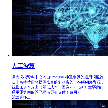
人工智慧
超大規模資料中心內由Prodigy®神童驅動的通用伺服器
在非高峰時段將提供比目前多21倍的AI神經網路資源，
並且無資本支出（即低成本，因為Prodigy®神童驅動的
通用運算伺服器已經購買並支付了費用）
閱讀更多...