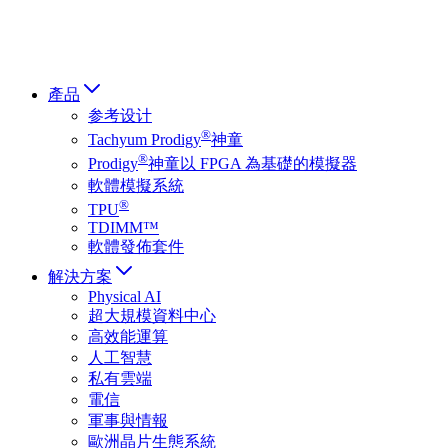
हिन्दी भाषा
產品
参考设计
®
Tachyum Prodigy
神童
®
Prodigy
神童以 FPGA 為基礎的模擬器
軟體模擬系統
®
TPU
TDIMM™
軟體發佈套件
解決方案
Physical AI
超大規模資料中心
高效能運算
人工智慧
私有雲端
電信
軍事與情報
歐洲晶片生態系統