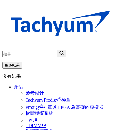
更多結果
沒有結果
產品
参考设计
®
Tachyum Prodigy
神童
®
Prodigy
神童以 FPGA 為基礎的模擬器
軟體模擬系統
®
TPU
TDIMM™