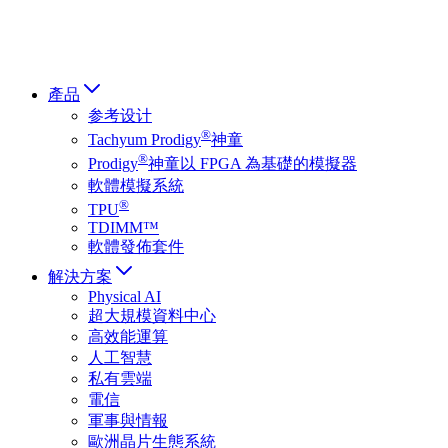
हिन्दी भाषा
產品
参考设计
®
Tachyum Prodigy
神童
®
Prodigy
神童以 FPGA 為基礎的模擬器
軟體模擬系統
®
TPU
TDIMM™
軟體發佈套件
解決方案
Physical AI
超大規模資料中心
高效能運算
人工智慧
私有雲端
電信
軍事與情報
歐洲晶片生態系統