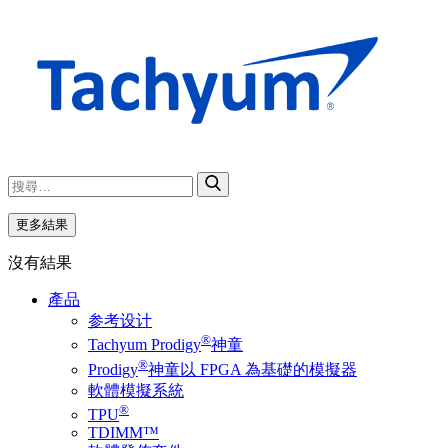
更多結果
沒有結果
產品
参考设计
®
Tachyum Prodigy
神童
®
Prodigy
神童以 FPGA 為基礎的模擬器
軟體模擬系統
®
TPU
TDIMM™