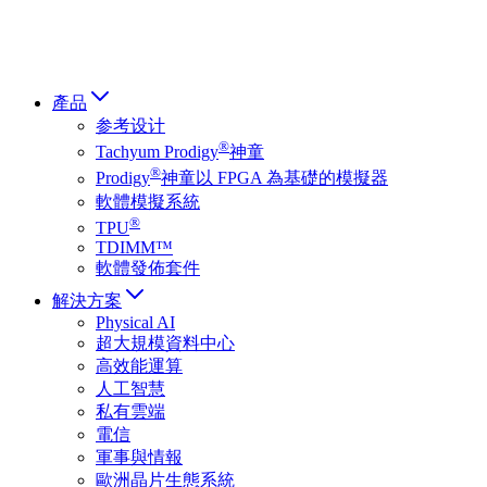
हिन्दी भाषा
產品
参考设计
®
Tachyum Prodigy
神童
®
Prodigy
神童以 FPGA 為基礎的模擬器
軟體模擬系統
®
TPU
TDIMM™
軟體發佈套件
解決方案
Physical AI
超大規模資料中心
高效能運算
人工智慧
私有雲端
電信
軍事與情報
歐洲晶片生態系統