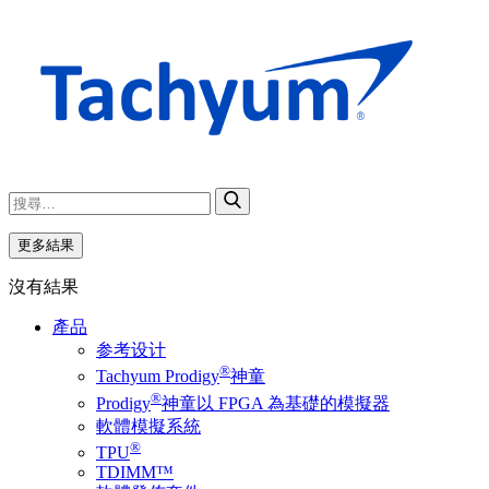
更多結果
沒有結果
產品
参考设计
®
Tachyum Prodigy
神童
®
Prodigy
神童以 FPGA 為基礎的模擬器
軟體模擬系統
®
TPU
TDIMM™