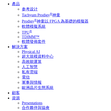
產品
参考设计
®
Tachyum Prodigy
神童
®
Prodigy
神童以 FPGA 為基礎的模擬器
軟體模擬系統
®
TPU
TDIMM™
軟體發佈套件
解決方案
Physical AI
超大規模資料中心
高效能運算
人工智慧
私有雲端
電信
軍事與情報
歐洲晶片生態系統
顧客
資源
Presentations
合作夥伴與協會