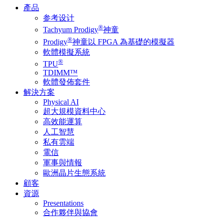
產品
参考设计
®
Tachyum Prodigy
神童
®
Prodigy
神童以 FPGA 為基礎的模擬器
軟體模擬系統
®
TPU
TDIMM™
軟體發佈套件
解決方案
Physical AI
超大規模資料中心
高效能運算
人工智慧
私有雲端
電信
軍事與情報
歐洲晶片生態系統
顧客
資源
Presentations
合作夥伴與協會