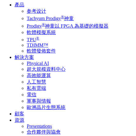
產品
参考设计
®
Tachyum Prodigy
神童
®
Prodigy
神童以 FPGA 為基礎的模擬器
軟體模擬系統
®
TPU
TDIMM™
軟體發佈套件
解決方案
Physical AI
超大規模資料中心
高效能運算
人工智慧
私有雲端
電信
軍事與情報
歐洲晶片生態系統
顧客
資源
Presentations
合作夥伴與協會