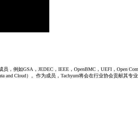
DEC，IEEE，OpenBMC，UEFI，Open Compute Project，O
iation for Data and Cloud）。作为成员，Tachyum将会