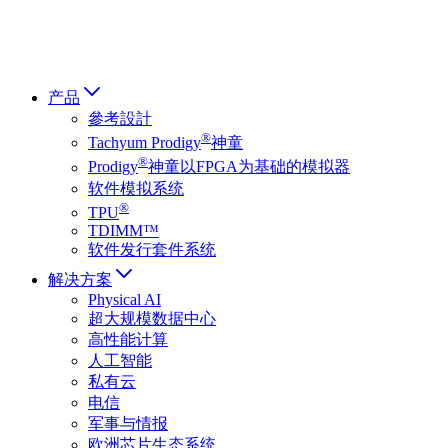
हिन्दी भाषा
产品
參考設計
®
Tachyum Prodigy
神童
®
Prodigy
神童以FPGA为基础的模拟器
软件模拟系统
®
TPU
TDIMM™
软件发行套件系统
解决方案
Physical AI
超大规模数据中心
高性能计算
人工智能
私有云
电信
军事与情报
欧洲芯片生态系统