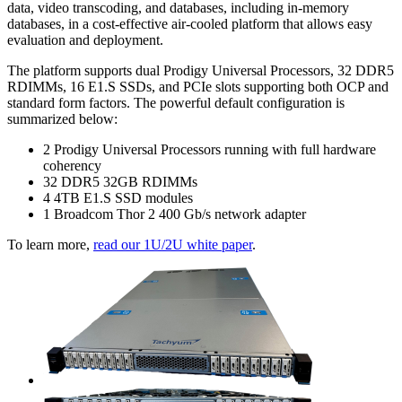
data, video transcoding, and databases, including in-memory
databases, in a cost-effective air-cooled platform that allows easy
evaluation and deployment.
The platform supports dual Prodigy Universal Processors, 32 DDR5
RDIMMs, 16 E1.S SSDs, and PCIe slots supporting both OCP and
standard form factors. The powerful default configuration is
summarized below:
2 Prodigy Universal Processors running with full hardware
coherency
32 DDR5 32GB RDIMMs
4 4TB E1.S SSD modules
1 Broadcom Thor 2 400 Gb/s network adapter
To learn more,
read our 1U/2U white paper
.