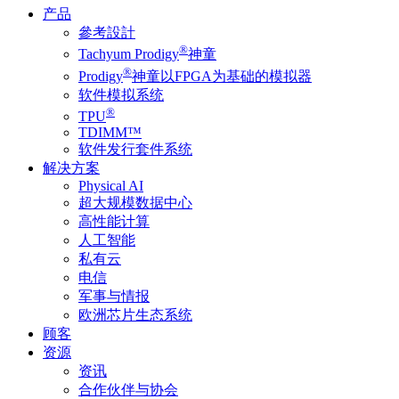
产品
參考設計
®
Tachyum Prodigy
神童
®
Prodigy
神童以FPGA为基础的模拟器
软件模拟系统
®
TPU
TDIMM™
软件发行套件系统
解决方案
Physical AI
超大规模数据中心
高性能计算
人工智能
私有云
电信
军事与情报
欧洲芯片生态系统
顾客
资源
资讯
合作伙伴与协会