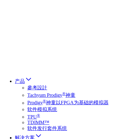
Deutsch
简体中文
繁體中文
日本語
Français
Italiano
العربية
Русский
हिन्दी भाषा
产品
參考設計
®
Tachyum Prodigy
神童
®
Prodigy
神童以FPGA为基础的模拟器
软件模拟系统
®
TPU
TDIMM™
软件发行套件系统
解决方案