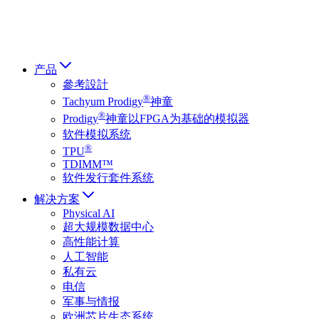
हिन्दी भाषा
产品
參考設計
®
Tachyum Prodigy
神童
®
Prodigy
神童以FPGA为基础的模拟器
软件模拟系统
®
TPU
TDIMM™
软件发行套件系统
解决方案
Physical AI
超大规模数据中心
高性能计算
人工智能
私有云
电信
军事与情报
欧洲芯片生态系统