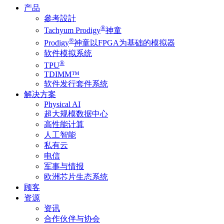
产品
參考設計
®
Tachyum Prodigy
神童
®
Prodigy
神童以FPGA为基础的模拟器
软件模拟系统
®
TPU
TDIMM™
软件发行套件系统
解决方案
Physical AI
超大规模数据中心
高性能计算
人工智能
私有云
电信
军事与情报
欧洲芯片生态系统
顾客
资源
资讯
合作伙伴与协会