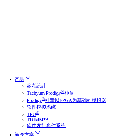
Deutsch
简体中文
繁體中文
日本語
Français
Italiano
العربية
Русский
हिन्दी भाषा
产品
參考設計
®
Tachyum Prodigy
神童
®
Prodigy
神童以FPGA为基础的模拟器
软件模拟系统
®
TPU
TDIMM™
软件发行套件系统
解决方案