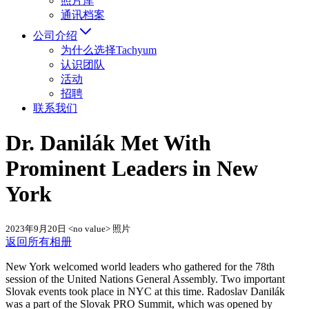
照片库
通讯档案
公司介绍
为什么选择Tachyum
认识团队
活动
招聘
联系我们
Dr. Danilák Met With
Prominent Leaders in New
York
2023年9月20日
<no value> 照片
返回所有相册
New York welcomed world leaders who gathered for the 78th
session of the United Nations General Assembly. Two important
Slovak events took place in NYC at this time. Radoslav Danilák
was a part of the Slovak PRO Summit, which was opened by