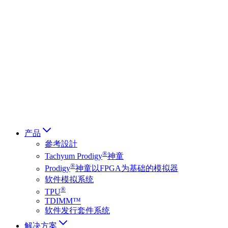
Deutsch
简体中文
繁體中文
日本語
Français
Italiano
العربية
Русский
हिन्दी भाषा
产品
參考設計
®
Tachyum Prodigy
神童
®
Prodigy
神童以FPGA为基础的模拟器
软件模拟系统
®
TPU
TDIMM™
软件发行套件系统
解决方案