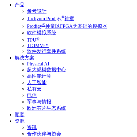
产品
參考設計
®
Tachyum Prodigy
神童
®
Prodigy
神童以FPGA为基础的模拟器
软件模拟系统
®
TPU
TDIMM™
软件发行套件系统
解决方案
Physical AI
超大规模数据中心
高性能计算
人工智能
私有云
电信
军事与情报
欧洲芯片生态系统
顾客
资源
资讯
合作伙伴与协会