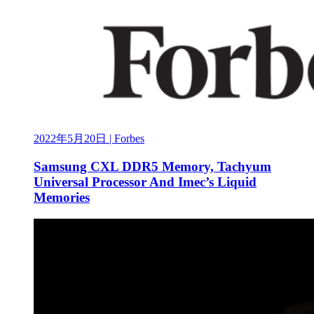
2022年5月20日
| Forbes
Samsung CXL DDR5 Memory, Tachyum
Universal Processor And Imec’s Liquid
Memories