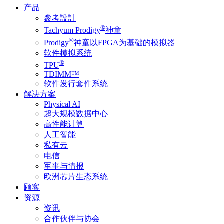
产品
參考設計
®
Tachyum Prodigy
神童
®
Prodigy
神童以FPGA为基础的模拟器
软件模拟系统
®
TPU
TDIMM™
软件发行套件系统
解决方案
Physical AI
超大规模数据中心
高性能计算
人工智能
私有云
电信
军事与情报
欧洲芯片生态系统
顾客
资源
资讯
合作伙伴与协会