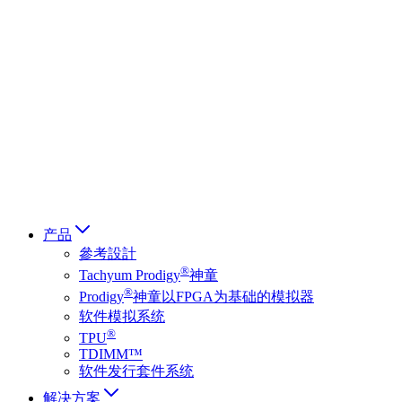
Deutsch
简体中文
繁體中文
日本語
Français
Italiano
العربية
Русский
हिन्दी भाषा
产品
參考設計
®
Tachyum Prodigy
神童
®
Prodigy
神童以FPGA为基础的模拟器
软件模拟系统
®
TPU
TDIMM™
软件发行套件系统
解决方案