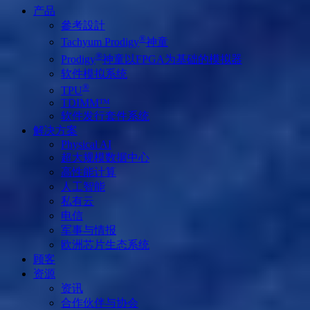
产品
參考設計
®
Tachyum Prodigy
神童
®
Prodigy
神童以FPGA为基础的模拟器
软件模拟系统
®
TPU
TDIMM™
软件发行套件系统
解决方案
Physical AI
超大规模数据中心
高性能计算
人工智能
私有云
电信
军事与情报
欧洲芯片生态系统
顾客
资源
资讯
合作伙伴与协会