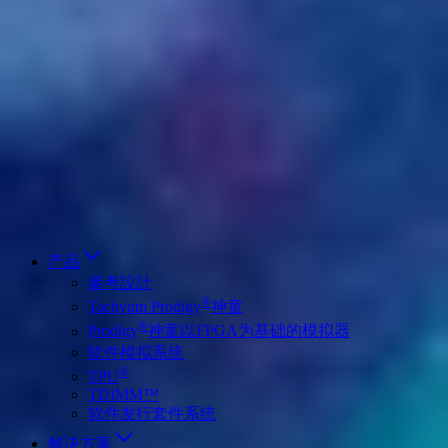
Deutsch
简体中文
繁體中文
日本語
Français
Italiano
العربية
Русский
हिन्दी भाषा
产品
參考設計
®
Tachyum Prodigy
神童
®
Prodigy
神童以FPGA为基础的模拟器
软件模拟系统
®
TPU
TDIMM™
软件发行套件系统
解决方案