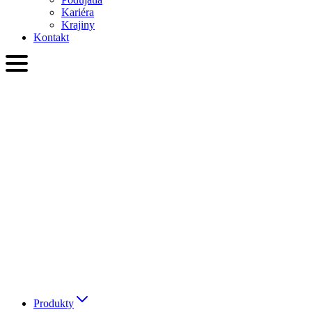
Kariéra
Krajiny
Kontakt
SVK
English
Slovenčina
Deutsch
简体中文
繁體中文
日本語
Français
Italiano
العربية
Русский
हिन्दी भाषा
Produkty