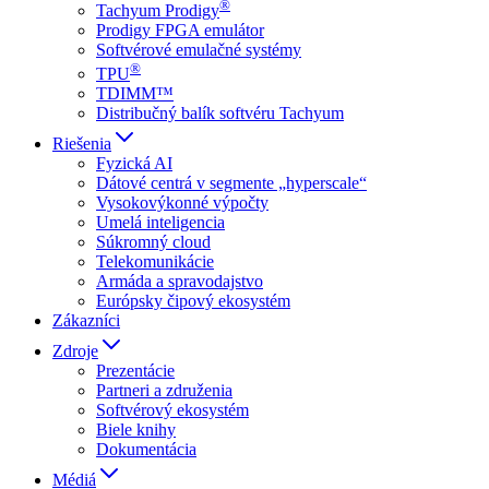
®
Tachyum Prodigy
Prodigy FPGA emulátor
Softvérové emulačné systémy
®
TPU
TDIMM™
Distribučný balík softvéru Tachyum
Riešenia
Fyzická AI
Dátové centrá v segmente „hyperscale“
Vysokovýkonné výpočty
Umelá inteligencia
Súkromný cloud
Telekomunikácie
Armáda a spravodajstvo
Európsky čipový ekosystém
Zákazníci
Zdroje
Prezentácie
Partneri a združenia
Softvérový ekosystém
Biele knihy
Dokumentácia
Médiá