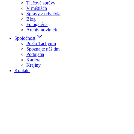
Tlačové správy
V médiách
Správy z odvetvia
Blog
Fotogaléria
Archív noviniek
Spoločnosť
Prečo Tachyum
Spoznajte náš tím
Podujatia
Kariéra
Krajiny
Kontakt