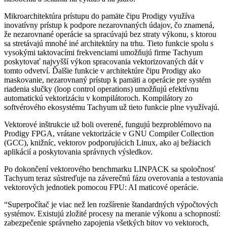
Mikroarchitektúra prístupu do pamäte čipu Prodigy využíva
inovatívny prístup k podpore nezarovnaných údajov, čo znamená,
že nezarovnané operácie sa spracúvajú bez straty výkonu, s ktorou
sa stretávajú mnohé iné architektúry na trhu. Tieto funkcie spolu s
vysokými taktovacími frekvenciami umožňujú firme Tachyum
poskytovať najvyšší výkon spracovania vektorizovaných dát v
tomto odvetví. Ďalšie funkcie v architektúre čipu Prodigy ako
maskovanie, nezarovnaný prístup k pamäti a operácie pre systém
riadenia slučky (loop control operations) umožňujú efektívnu
automatickú vektorizáciu v kompilátoroch. Kompilátory zo
softvérového ekosystému Tachyum už tieto funkcie plne využívajú.
Vektorové inštrukcie už boli overené, fungujú bezproblémovo na
Prodigy FPGA, vrátane vektorizácie v GNU Compiler Collection
(GCC), knižníc, vektorov podporujúcich Linux, ako aj bežiacich
aplikácií a poskytovania správnych výsledkov.
Po dokončení vektorového benchmarku LINPACK sa spoločnosť
Tachyum teraz sústreďuje na záverečnú fázu overovania a testovania
vektorových jednotiek pomocou FPU: AI maticové operácie.
“Superpočítač je viac než len rozšírenie štandardných výpočtových
systémov. Existujú zložité procesy na meranie výkonu a schopností:
zabezpečenie správneho zapojenia všetkých bitov vo vektoroch,