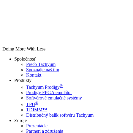
Doing More With Less
Spoločnosť
Prečo Tachyum
Spoznajte náš tím
Kontakt
Produkty
®
Tachyum Prodigy
Prodigy FPGA emulátor
Softvérové emulačné systémy
®
TPU
TDIMM™
Distribučný balík softvéru Tachyum
Zdroje
Prezentácie
Partneri a združenia