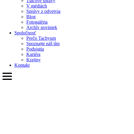
Tlačové správy
V médiách
Správy z odvetvia
Blog
Fotogaléria
Archív noviniek
Spoločnosť
Prečo Tachyum
Spoznajte náš tím
Podujatia
Kariéra
Krajiny
Kontakt
SVK
English
Slovenčina
Deutsch
简体中文
繁體中文
日本語
Français