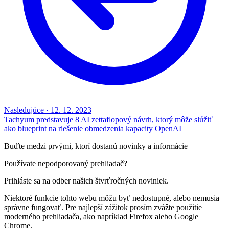
Nasledujúce
·
12. 12. 2023
Tachyum predstavuje 8 AI zettaflopový návrh, ktorý môže slúžiť
ako blueprint na riešenie obmedzenia kapacity OpenAI
Buďte medzi prvými, ktorí dostanú novinky a informácie
Používate nepodporovaný prehliadač?
Prihláste sa na odber našich štvrťročných noviniek.
Niektoré funkcie tohto webu môžu byť nedostupné, alebo nemusia
správne fungovať. Pre najlepší zážitok prosím zvážte použitie
moderného prehliadača, ako napríklad Firefox alebo Google
Chrome.