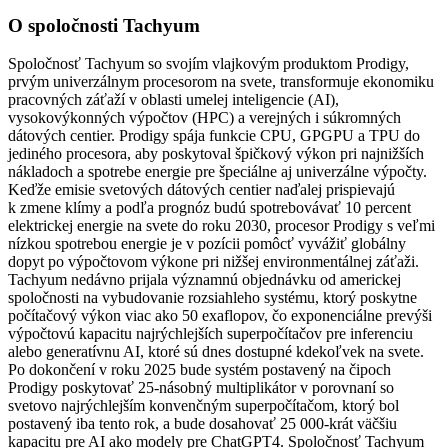
O spoločnosti Tachyum
Spoločnosť Tachyum so svojím vlajkovým produktom Prodigy,
prvým univerzálnym procesorom na svete, transformuje ekonomiku
pracovných záťaží v oblasti umelej inteligencie (AI),
vysokovýkonných výpočtov (HPC) a verejných i súkromných
dátových centier. Prodigy spája funkcie CPU, GPGPU a TPU do
jediného procesora, aby poskytoval špičkový výkon pri najnižších
nákladoch a spotrebe energie pre špeciálne aj univerzálne výpočty.
Keďže emisie svetových dátových centier naďalej prispievajú
k zmene klímy a podľa prognóz budú spotrebovávať 10 percent
elektrickej energie na svete do roku 2030, procesor Prodigy s veľmi
nízkou spotrebou energie je v pozícii pomôcť vyvážiť globálny
dopyt po výpočtovom výkone pri nižšej environmentálnej záťaži.
Tachyum nedávno prijala významnú objednávku od americkej
spoločnosti na vybudovanie rozsiahleho systému, ktorý poskytne
počítačový výkon viac ako 50 exaflopov, čo exponenciálne prevýši
výpočtovú kapacitu najrýchlejších superpočítačov pre inferenciu
alebo generatívnu AI, ktoré sú dnes dostupné kdekoľvek na svete.
Po dokončení v roku 2025 bude systém postavený na čipoch
Prodigy poskytovať 25-násobný multiplikátor v porovnaní so
svetovo najrýchlejším konvenčným superpočítačom, ktorý bol
postavený iba tento rok, a bude dosahovať 25 000-krát väčšiu
kapacitu pre AI ako modely pre ChatGPT4. Spoločnosť Tachyum