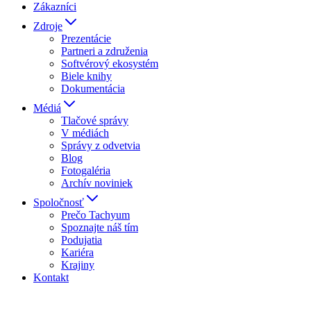
Zákazníci
Zdroje
Prezentácie
Partneri a združenia
Softvérový ekosystém
Biele knihy
Dokumentácia
Médiá
Tlačové správy
V médiách
Správy z odvetvia
Blog
Fotogaléria
Archív noviniek
Spoločnosť
Prečo Tachyum
Spoznajte náš tím
Podujatia
Kariéra
Krajiny
Kontakt