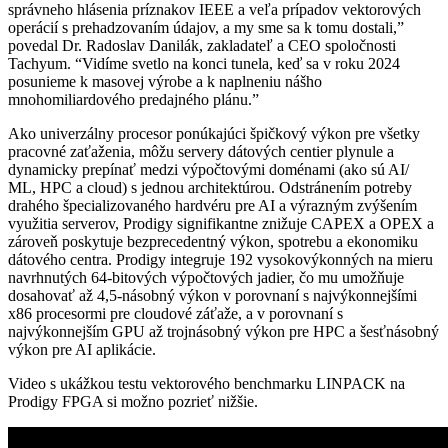
správneho hlásenia príznakov IEEE a veľa prípadov vektorových
operácií s prehadzovaním údajov, a my sme sa k tomu dostali,”
povedal Dr. Radoslav Danilák, zakladateľ a CEO spoločnosti
Tachyum. “Vidíme svetlo na konci tunela, keď sa v roku 2024
posunieme k masovej výrobe a k naplneniu nášho
mnohomiliardového predajného plánu.”
Ako univerzálny procesor ponúkajúci špičkový výkon pre všetky
pracovné zaťaženia, môžu servery dátových centier plynule a
dynamicky prepínať medzi výpočtovými doménami (ako sú AI/
ML, HPC a cloud) s jednou architektúrou. Odstránením potreby
drahého špecializovaného hardvéru pre AI a výrazným zvýšením
využitia serverov, Prodigy signifikantne znižuje CAPEX a OPEX a
zároveň poskytuje bezprecedentný výkon, spotrebu a ekonomiku
dátového centra. Prodigy integruje 192 vysokovýkonných na mieru
navrhnutých 64-bitových výpočtových jadier, čo mu umožňuje
dosahovať až 4,5-násobný výkon v porovnaní s najvýkonnejšími
x86 procesormi pre cloudové záťaže, a v porovnaní s
najvýkonnejším GPU až trojnásobný výkon pre HPC a šesťnásobný
výkon pre AI aplikácie.
Video s ukážkou testu vektorového benchmarku LINPACK na
Prodigy FPGA si možno pozrieť nižšie.