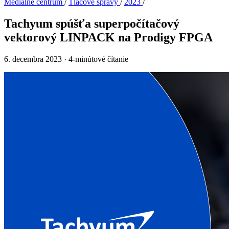
Mediálne centrum
/
Tlačové správy
/
2023
/
Tachyum spúšťa superpočítačový
vektorový LINPACK na Prodigy FPGA
6. decembra 2023
·
4-minútové čítanie