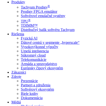
Produkty
®
Tachyum Prodigy
Prodigy FPGA emulátor
Softvérové emulačné systémy
®
TPU
TDIMM™
Distribučný balík softvéru Tachyum
Riešenia
Fyzická AI
Dátové centrá v segmente „hyperscale“
Vysokovýkonné výpočty
Umelá inteligencia
Súkromný cloud
Telekomunikácie
Armáda a spravodajstvo
Európsky čipový ekosystém
Zákazníci
Zdroje
Prezentácie
Partneri a združenia
Softvérový ekosystém
Biele knihy
Dokumentácia
Médiá