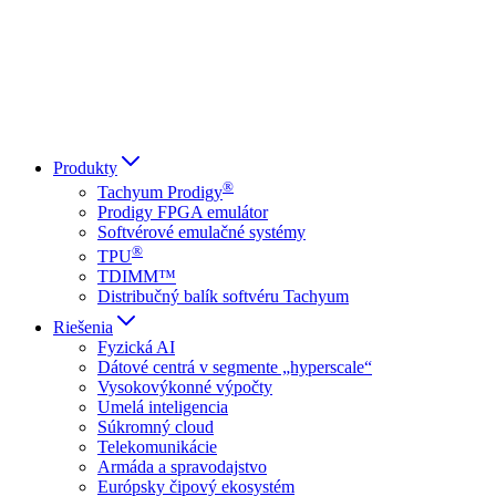
Italiano
العربية
Русский
हिन्दी भाषा
Produkty
®
Tachyum Prodigy
Prodigy FPGA emulátor
Softvérové emulačné systémy
®
TPU
TDIMM™
Distribučný balík softvéru Tachyum
Riešenia
Fyzická AI
Dátové centrá v segmente „hyperscale“
Vysokovýkonné výpočty
Umelá inteligencia
Súkromný cloud
Telekomunikácie
Armáda a spravodajstvo
Európsky čipový ekosystém