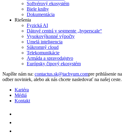
Softvérový ekosystém
Biele knihy
Dokumentácia
Riešenia
Fyzická AI
Dátové centrá v segmente „hyperscale“
Vysokovýkonné výpočty
Umelá inteligencia
Súkromný cloud
Telekomunikácie
Armáda a spravodajstvo
Európsky čipový ekosystém
Napíšte nám na:
pre prihlásenie na
odber noviniek, alebo ak nás chcete nasledovať na našej ceste.
Kariéra
Médiá
Kontakt