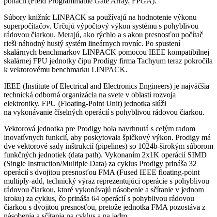
poliach (Field Programmable Gate Array, FPGA).
Súbory knižníc LINPACK sa používajú na hodnotenie výkonu
superpočítačov. Určujú výpočtový výkon systému s pohyblivou
rádovou čiarkou. Merajú, ako rýchlo a s akou presnosťou počítač
rieši náhodný hustý systém lineárnych rovníc. Po spustení
skalárnych benchmarkov LINPACK pomocou IEEE kompatibilnej
skalárnej FPU jednotky čipu Prodigy firma Tachyum teraz pokročila
k vektorovému benchmarku LINPACK.
IEEE (Institute of Electrical and Electronics Engineers) je najväčšia
technická odborná organizácia na svete v oblasti rozvoja
elektroniky. FPU (Floating-Point Unit) jednotka slúži
na vykonávanie číselných operácií s pohyblivou rádovou čiarkou.
Vektorová jednotka pre Prodigy bola navrhnutá s celým radom
inovatívnych funkcií, aby poskytovala špičkový výkon. Prodigy má
dve vektorové sady inštrukcií (pipelines) so 1024b-širokým súborom
funkčných jednotiek (data path). Vykonaním 2x1K operácií SIMD
(Single Instruction/Multiple Data) za cyklus Prodigy prináša 32
operácií s dvojitou presnosťou FMA (Fused IEEE floating-point
multiply-add, technický výraz reprezentujúci operácie s pohyblivou
rádovou čiarkou, ktoré vykonávajú násobenie a sčítanie v jednom
kroku) za cyklus, čo prináša 64 operácií s pohyblivou rádovou
čiarkou s dvojitou presnosťou, pretože jednotka FMA pozostáva z
násobenia a sčítania na cyklus a na jadro.