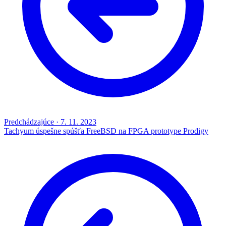
Predchádzajúce
·
7. 11. 2023
Tachyum úspešne spúšťa FreeBSD na FPGA prototype Prodigy