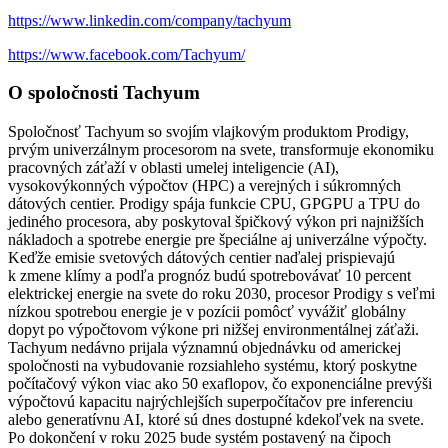
https://www.linkedin.com/company/tachyum
https://www.facebook.com/Tachyum/
O spoločnosti Tachyum
Spoločnosť Tachyum so svojím vlajkovým produktom Prodigy,
prvým univerzálnym procesorom na svete, transformuje ekonomiku
pracovných záťaží v oblasti umelej inteligencie (AI),
vysokovýkonných výpočtov (HPC) a verejných i súkromných
dátových centier. Prodigy spája funkcie CPU, GPGPU a TPU do
jediného procesora, aby poskytoval špičkový výkon pri najnižších
nákladoch a spotrebe energie pre špeciálne aj univerzálne výpočty.
Keďže emisie svetových dátových centier naďalej prispievajú
k zmene klímy a podľa prognóz budú spotrebovávať 10 percent
elektrickej energie na svete do roku 2030, procesor Prodigy s veľmi
nízkou spotrebou energie je v pozícii pomôcť vyvážiť globálny
dopyt po výpočtovom výkone pri nižšej environmentálnej záťaži.
Tachyum nedávno prijala významnú objednávku od americkej
spoločnosti na vybudovanie rozsiahleho systému, ktorý poskytne
počítačový výkon viac ako 50 exaflopov, čo exponenciálne prevýši
výpočtovú kapacitu najrýchlejších superpočítačov pre inferenciu
alebo generatívnu AI, ktoré sú dnes dostupné kdekoľvek na svete.
Po dokončení v roku 2025 bude systém postavený na čipoch