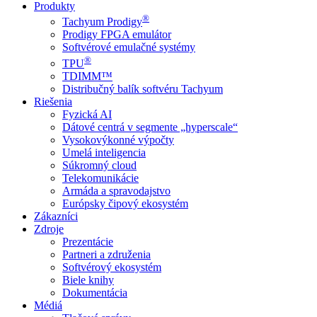
Produkty
®
Tachyum Prodigy
Prodigy FPGA emulátor
Softvérové emulačné systémy
®
TPU
TDIMM™
Distribučný balík softvéru Tachyum
Riešenia
Fyzická AI
Dátové centrá v segmente „hyperscale“
Vysokovýkonné výpočty
Umelá inteligencia
Súkromný cloud
Telekomunikácie
Armáda a spravodajstvo
Európsky čipový ekosystém
Zákazníci
Zdroje
Prezentácie
Partneri a združenia
Softvérový ekosystém
Biele knihy
Dokumentácia
Médiá