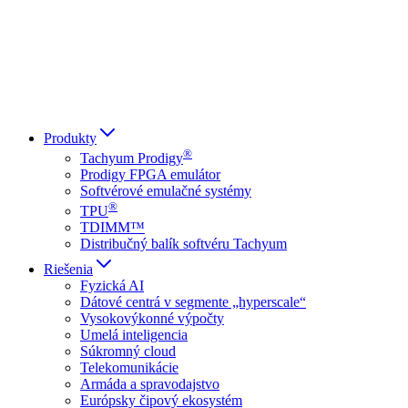
Italiano
العربية
Русский
हिन्दी भाषा
Produkty
®
Tachyum Prodigy
Prodigy FPGA emulátor
Softvérové emulačné systémy
®
TPU
TDIMM™
Distribučný balík softvéru Tachyum
Riešenia
Fyzická AI
Dátové centrá v segmente „hyperscale“
Vysokovýkonné výpočty
Umelá inteligencia
Súkromný cloud
Telekomunikácie
Armáda a spravodajstvo
Európsky čipový ekosystém