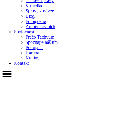
Tlačové správy
V médiách
Správy z odvetvia
Blog
Fotogaléria
Archív noviniek
Spoločnosť
Prečo Tachyum
Spoznajte náš tím
Podujatia
Kariéra
Krajiny
Kontakt
SVK
English
Slovenčina
Deutsch
简体中文
繁體中文
日本語
Français