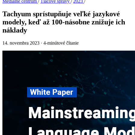
Mediálne centrum
/
Tlačové správy
/
2023
/
Tachyum sprístupňuje veľké jazykové
modely, keď až 100-násobne znižuje ich
náklady
14. novembra 2023
·
4-minútové čítanie