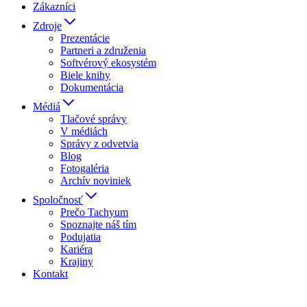
Zákazníci
Zdroje
Prezentácie
Partneri a združenia
Softvérový ekosystém
Biele knihy
Dokumentácia
Médiá
Tlačové správy
V médiách
Správy z odvetvia
Blog
Fotogaléria
Archív noviniek
Spoločnosť
Prečo Tachyum
Spoznajte náš tím
Podujatia
Kariéra
Krajiny
Kontakt