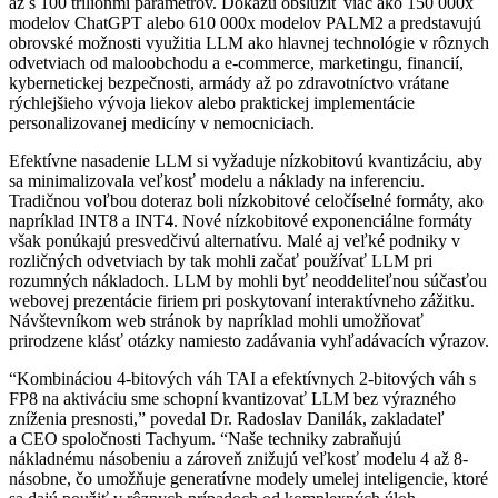
až s 100 triliónmi parametrov. Dokážu obslúžiť viac ako 150 000x
modelov ChatGPT alebo 610 000x modelov PALM2 a predstavujú
obrovské možnosti využitia LLM ako hlavnej technológie v rôznych
odvetviach od maloobchodu a e-commerce, marketingu, financií,
kybernetickej bezpečnosti, armády až po zdravotníctvo vrátane
rýchlejšieho vývoja liekov alebo praktickej implementácie
personalizovanej medicíny v nemocniciach.
Efektívne nasadenie LLM si vyžaduje nízkobitovú kvantizáciu, aby
sa minimalizovala veľkosť modelu a náklady na inferenciu.
Tradičnou voľbou doteraz boli nízkobitové celočíselné formáty, ako
napríklad INT8 a INT4. Nové nízkobitové exponenciálne formáty
však ponúkajú presvedčivú alternatívu. Malé aj veľké podniky v
rozličných odvetviach by tak mohli začať používať LLM pri
rozumných nákladoch. LLM by mohli byť neoddeliteľnou súčasťou
webovej prezentácie firiem pri poskytovaní interaktívneho zážitku.
Návštevníkom web stránok by napríklad mohli umožňovať
prirodzene klásť otázky namiesto zadávania vyhľadávacích výrazov.
“Kombináciou 4-bitových váh TAI a efektívnych 2-bitových váh s
FP8 na aktiváciu sme schopní kvantizovať LLM bez výrazného
zníženia presnosti,” povedal Dr. Radoslav Danilák, zakladateľ
a CEO spoločnosti Tachyum. “Naše techniky zabraňujú
nákladnému násobeniu a zároveň znižujú veľkosť modelu 4 až 8-
násobne, čo umožňuje generatívne modely umelej inteligencie, ktoré