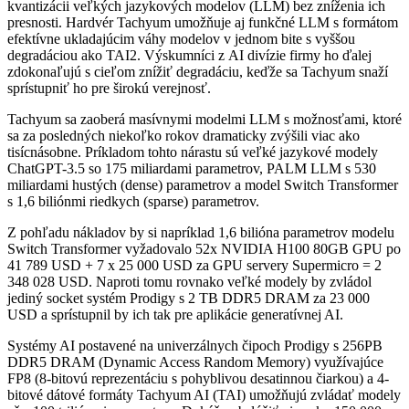
kvantizácii veľkých jazykových modelov (LLM) bez zníženia ich
presnosti. Hardvér Tachyum umožňuje aj funkčné LLM s formátom
efektívne ukladajúcim váhy modelov v jednom bite s vyššou
degradáciou ako TAI2. Výskumníci z AI divízie firmy ho ďalej
zdokonaľujú s cieľom znížiť degradáciu, keďže sa Tachyum snaží
sprístupniť ho pre širokú verejnosť.
Tachyum sa zaoberá masívnymi modelmi LLM s možnosťami, ktoré
sa za posledných niekoľko rokov dramaticky zvýšili viac ako
tisícnásobne. Príkladom tohto nárastu sú veľké jazykové modely
ChatGPT-3.5 so 175 miliardami parametrov, PALM LLM s 530
miliardami hustých (dense) parametrov a model Switch Transformer
s 1,6 biliónmi riedkych (sparse) parametrov.
Z pohľadu nákladov by si napríklad 1,6 bilióna parametrov modelu
Switch Transformer vyžadovalo 52x NVIDIA H100 80GB GPU po
41 789 USD + 7 x 25 000 USD za GPU servery Supermicro = 2
348 028 USD. Naproti tomu rovnako veľké modely by zvládol
jediný socket systém Prodigy s 2 TB DDR5 DRAM za 23 000
USD a sprístupnil by ich tak pre aplikácie generatívnej AI.
Systémy AI postavené na univerzálnych čipoch Prodigy s 256PB
DDR5 DRAM (Dynamic Access Random Memory) využívajúce
FP8 (8-bitovú reprezentáciu s pohyblivou desatinnou čiarkou) a 4-
bitové dátové formáty Tachyum AI (TAI) umožňujú zvládať modely