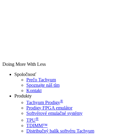
Doing More With Less
Spoločnosť
Prečo Tachyum
Spoznajte náš tím
Kontakt
Produkty
®
Tachyum Prodigy
Prodigy FPGA emulátor
Softvérové emulačné systémy
®
TPU
TDIMM™
Distribučný balík softvéru Tachyum