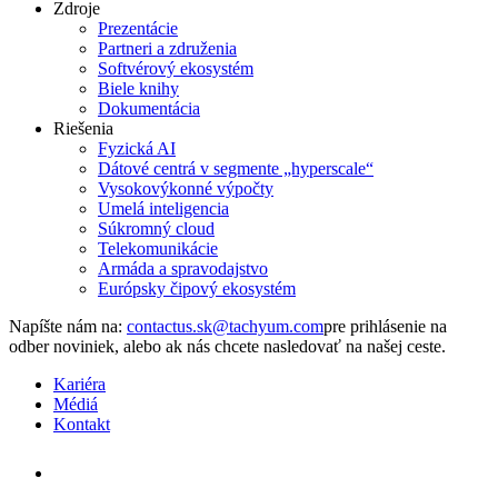
Zdroje
Prezentácie
Partneri a združenia
Softvérový ekosystém
Biele knihy
Dokumentácia
Riešenia
Fyzická AI
Dátové centrá v segmente „hyperscale“
Vysokovýkonné výpočty
Umelá inteligencia
Súkromný cloud
Telekomunikácie
Armáda a spravodajstvo
Európsky čipový ekosystém
Napíšte nám na:
pre prihlásenie na
odber noviniek, alebo ak nás chcete nasledovať na našej ceste.
Kariéra
Médiá
Kontakt