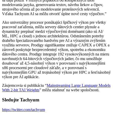
sa dajú použiť v rôznych prípadoch od komplexných úloh
modelovania jazyka, generovania textov, návrhu liekov a čipov,
strojového učenia až po modelovanie proteínových sekvencií.
Vďaka Tachyum AI sa môžu otvoriť úplne nové cesty výpočtov.”
Ako univerzálny procesor ponúkajúci špičkový výkon pre všetky
pracovné zaťaženia, môžu servery dátových centier plynule a
dynamicky prepínať medzi výpočtovými doménami (ako sú AI/
ML, HPC a cloud) s jednou architektúrou. Odstránením potreby
drahého špecializovaného hardvéru pre AI a výrazným zvýšením
využitia serverov, Prodigy signifikantne znižuje CAPEX a OPEX a
zároveň poskytuje bezprecedentný výkon, spotrebu a ekonomiku
dátového centra. Prodigy integruje 192 vysokovýkonných na mieru
navrhnutých 64-bitových výpočtových jadier, čo mu umožňuje
dosahovať až 4,5-násobný výkon v porovnaní s najvýkonnejšími
x86 procesormi pre cloudové záťaže, a v porovnaní s
najvýkonnejším GPU až trojnásobný výkon pre HPC a šesťnásobný
výkon pre AI aplikácie.
Záujemcovia si publikáciu “
Mainstreaming Large Language Models
With 2-bit TAI Weights
” môžu stiahnuť na webe spoločnosti.
Sledujte Tachyum
https://twitter.com/tachyum