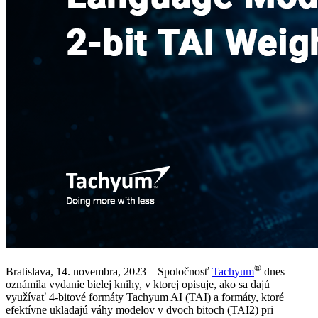
®
Bratislava, 14. novembra, 2023 – Spoločnosť
Tachyum
dnes
oznámila vydanie bielej knihy, v ktorej opisuje, ako sa dajú
využívať 4-bitové formáty Tachyum AI (TAI) a formáty, ktoré
efektívne ukladajú váhy modelov v dvoch bitoch (TAI2) pri