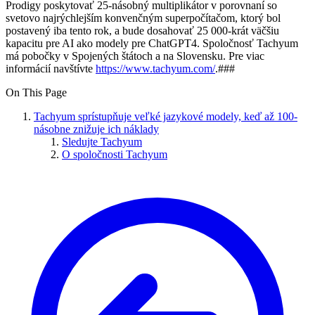
Prodigy poskytovať 25-násobný multiplikátor v porovnaní so
svetovo najrýchlejším konvenčným superpočítačom, ktorý bol
postavený iba tento rok, a bude dosahovať 25 000-krát väčšiu
kapacitu pre AI ako modely pre ChatGPT4. Spoločnosť Tachyum
má pobočky v Spojených štátoch a na Slovensku. Pre viac
informácií navštívte
https://www.tachyum.com/
.###
On This Page
Tachyum sprístupňuje veľké jazykové modely, keď až 100-
násobne znižuje ich náklady
Sledujte Tachyum
O spoločnosti Tachyum