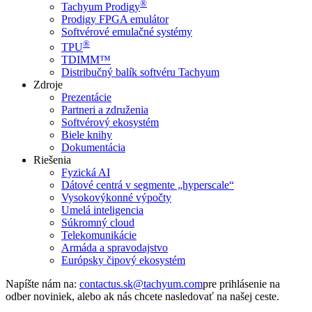
®
Tachyum Prodigy
Prodigy FPGA emulátor
Softvérové emulačné systémy
®
TPU
TDIMM™
Distribučný balík softvéru Tachyum
Zdroje
Prezentácie
Partneri a združenia
Softvérový ekosystém
Biele knihy
Dokumentácia
Riešenia
Fyzická AI
Dátové centrá v segmente „hyperscale“
Vysokovýkonné výpočty
Umelá inteligencia
Súkromný cloud
Telekomunikácie
Armáda a spravodajstvo
Európsky čipový ekosystém
Napíšte nám na:
pre prihlásenie na
odber noviniek, alebo ak nás chcete nasledovať na našej ceste.