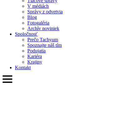
Tlačové správy
V médiách
Správy z odvetvia
Blog
Fotogaléria
Archív noviniek
Spoločnosť
Prečo Tachyum
Spoznajte náš tím
Podujatia
Kariéra
Krajiny
Kontakt
SVK
English
Slovenčina
Deutsch
简体中文
繁體中文
日本語
Français