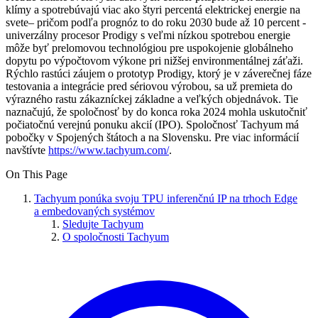
klímy a spotrebúvajú viac ako štyri percentá elektrickej energie na
svete– pričom podľa prognóz to do roku 2030 bude až 10 percent -
univerzálny procesor Prodigy s veľmi nízkou spotrebou energie
môže byť prelomovou technológiou pre uspokojenie globálneho
dopytu po výpočtovom výkone pri nižšej environmentálnej záťaži.
Rýchlo rastúci záujem o prototyp Prodigy, ktorý je v záverečnej fáze
testovania a integrácie pred sériovou výrobou, sa už premieta do
výrazného rastu zákazníckej základne a veľkých objednávok. Tie
naznačujú, že spoločnosť by do konca roka 2024 mohla uskutočniť
počiatočnú verejnú ponuku akcií (IPO). Spoločnosť Tachyum má
pobočky v Spojených štátoch a na Slovensku. Pre viac informácií
navštívte
https://www.tachyum.com/
.
On This Page
Tachyum ponúka svoju TPU inferenčnú IP na trhoch Edge
a embedovaných systémov
Sledujte Tachyum
O spoločnosti Tachyum