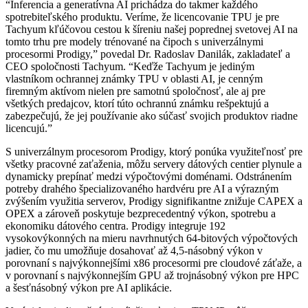
“Inferencia a generatívna AI prichádza do takmer každého
spotrebiteľského produktu. Veríme, že licencovanie TPU je pre
Tachyum kľúčovou cestou k šíreniu našej poprednej svetovej AI na
tomto trhu pre modely trénované na čipoch s univerzálnymi
procesormi Prodigy,” povedal Dr. Radoslav Danilák, zakladateľ a
CEO spoločnosti Tachyum. “Keďže Tachyum je jediným
vlastníkom ochrannej známky TPU v oblasti AI, je cenným
firemným aktívom nielen pre samotnú spoločnosť, ale aj pre
všetkých predajcov, ktorí túto ochrannú známku rešpektujú a
zabezpečujú, že jej používanie ako súčasť svojich produktov riadne
licencujú.”
S univerzálnym procesorom Prodigy, ktorý ponúka využiteľnosť pre
všetky pracovné zaťaženia, môžu servery dátových centier plynule a
dynamicky prepínať medzi výpočtovými doménami. Odstránením
potreby drahého špecializovaného hardvéru pre AI a výrazným
zvýšením využitia serverov, Prodigy signifikantne znižuje CAPEX a
OPEX a zároveň poskytuje bezprecedentný výkon, spotrebu a
ekonomiku dátového centra. Prodigy integruje 192
vysokovýkonných na mieru navrhnutých 64-bitových výpočtových
jadier, čo mu umožňuje dosahovať až 4,5-násobný výkon v
porovnaní s najvýkonnejšími x86 procesormi pre cloudové záťaže, a
v porovnaní s najvýkonnejším GPU až trojnásobný výkon pre HPC
a šesťnásobný výkon pre AI aplikácie.