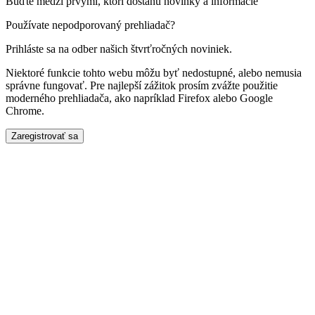
Buďte medzi prvými, ktorí dostanú novinky a informácie
Používate nepodporovaný prehliadač?
Prihláste sa na odber našich štvrťročných noviniek.
Niektoré funkcie tohto webu môžu byť nedostupné, alebo nemusia
správne fungovať. Pre najlepší zážitok prosím zvážte použitie
moderného prehliadača, ako napríklad Firefox alebo Google
Chrome.
Zaregistrovať sa