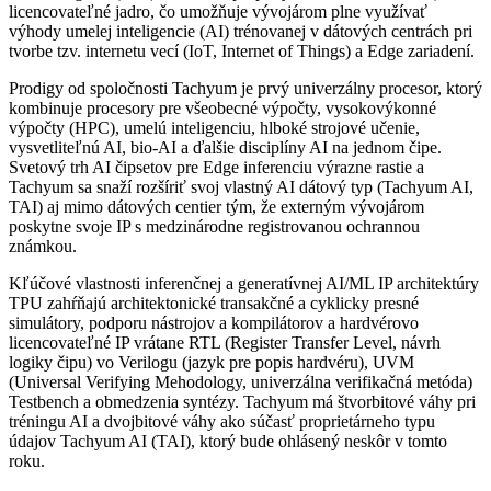
licencovateľné jadro, čo umožňuje vývojárom plne využívať
výhody umelej inteligencie (AI) trénovanej v dátových centrách pri
tvorbe tzv. internetu vecí (IoT, Internet of Things) a Edge zariadení.
Prodigy od spoločnosti Tachyum je prvý univerzálny procesor, ktorý
kombinuje procesory pre všeobecné výpočty, vysokovýkonné
výpočty (HPC), umelú inteligenciu, hlboké strojové učenie,
vysvetliteľnú AI, bio-AI a ďalšie disciplíny AI na jednom čipe.
Svetový trh AI čipsetov pre Edge inferenciu výrazne rastie a
Tachyum sa snaží rozšíriť svoj vlastný AI dátový typ (Tachyum AI,
TAI) aj mimo dátových centier tým, že externým vývojárom
poskytne svoje IP s medzinárodne registrovanou ochrannou
známkou.
Kľúčové vlastnosti inferenčnej a generatívnej AI/ML IP architektúry
TPU zahŕňajú architektonické transakčné a cyklicky presné
simulátory, podporu nástrojov a kompilátorov a hardvérovo
licencovateľné IP vrátane RTL (Register Transfer Level, návrh
logiky čipu) vo Verilogu (jazyk pre popis hardvéru), UVM
(Universal Verifying Mehodology, univerzálna verifikačná metóda)
Testbench a obmedzenia syntézy. Tachyum má štvorbitové váhy pri
tréningu AI a dvojbitové váhy ako súčasť proprietárneho typu
údajov Tachyum AI (TAI), ktorý bude ohlásený neskôr v tomto
roku.