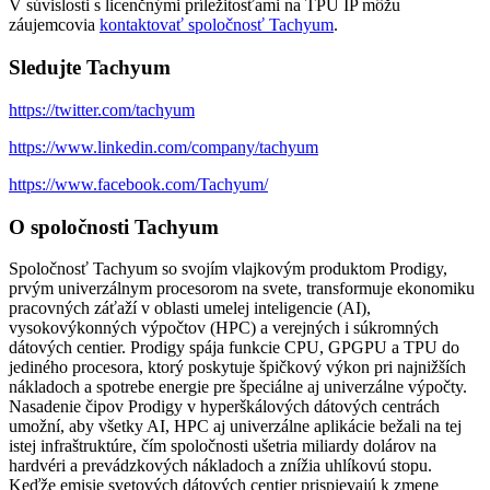
V súvislosti s licenčnými príležitosťami na TPU IP môžu
záujemcovia
kontaktovať spoločnosť Tachyum
.
Sledujte Tachyum
https://twitter.com/tachyum
https://www.linkedin.com/company/tachyum
https://www.facebook.com/Tachyum/
O spoločnosti Tachyum
Spoločnosť Tachyum so svojím vlajkovým produktom Prodigy,
prvým univerzálnym procesorom na svete, transformuje ekonomiku
pracovných záťaží v oblasti umelej inteligencie (AI),
vysokovýkonných výpočtov (HPC) a verejných i súkromných
dátových centier. Prodigy spája funkcie CPU, GPGPU a TPU do
jediného procesora, ktorý poskytuje špičkový výkon pri najnižších
nákladoch a spotrebe energie pre špeciálne aj univerzálne výpočty.
Nasadenie čipov Prodigy v hyperškálových dátových centrách
umožní, aby všetky AI, HPC aj univerzálne aplikácie bežali na tej
istej infraštruktúre, čím spoločnosti ušetria miliardy dolárov na
hardvéri a prevádzkových nákladoch a znížia uhlíkovú stopu.
Keďže emisie svetových dátových centier prispievajú k zmene