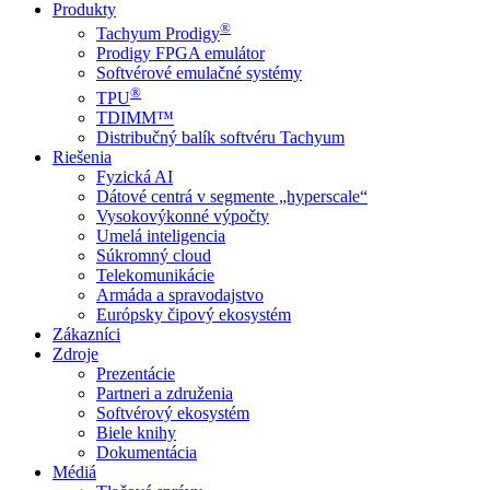
Produkty
®
Tachyum Prodigy
Prodigy FPGA emulátor
Softvérové emulačné systémy
®
TPU
TDIMM™
Distribučný balík softvéru Tachyum
Riešenia
Fyzická AI
Dátové centrá v segmente „hyperscale“
Vysokovýkonné výpočty
Umelá inteligencia
Súkromný cloud
Telekomunikácie
Armáda a spravodajstvo
Európsky čipový ekosystém
Zákazníci
Zdroje
Prezentácie
Partneri a združenia
Softvérový ekosystém
Biele knihy
Dokumentácia
Médiá