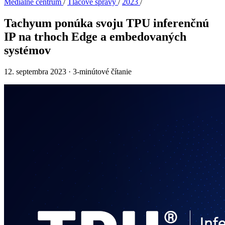
Mediálne centrum
/
Tlačové správy
/
2023
/
Tachyum ponúka svoju TPU inferenčnú
IP na trhoch Edge a embedovaných
systémov
12. septembra 2023
·
3-minútové čítanie