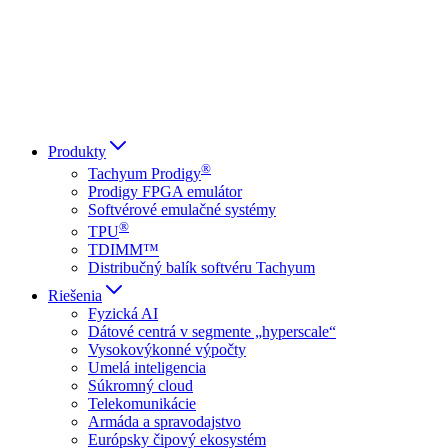
Italiano
العربية
Русский
हिन्दी भाषा
Produkty
®
Tachyum Prodigy
Prodigy FPGA emulátor
Softvérové emulačné systémy
®
TPU
TDIMM™
Distribučný balík softvéru Tachyum
Riešenia
Fyzická AI
Dátové centrá v segmente „hyperscale“
Vysokovýkonné výpočty
Umelá inteligencia
Súkromný cloud
Telekomunikácie
Armáda a spravodajstvo
Európsky čipový ekosystém