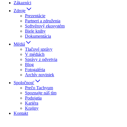
Zákazníci
Zdroje
Prezentácie
Partneri a združenia
Softvérový ekosystém
Biele knihy
Dokumentácia
Médiá
Tlačové správy
V médiách
Správy z odvetvia
Blog
Fotogaléria
Archív noviniek
Spoločnosť
Prečo Tachyum
Spoznajte náš tím
Podujatia
Kariéra
Krajiny
Kontakt