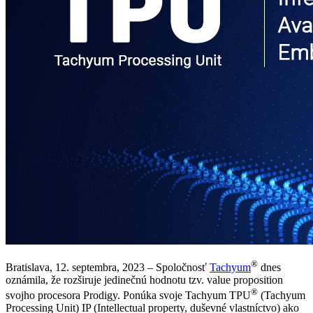
®
Bratislava, 12. septembra, 2023 – Spoločnosť
Tachyum
dnes
oznámila, že rozširuje jedinečnú hodnotu tzv. value proposition
®
svojho procesora Prodigy. Ponúka svoje Tachyum TPU
(Tachyum
Processing Unit) IP (Intellectual property, duševné vlastníctvo) ako