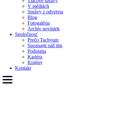
Tlačové správy
V médiách
Správy z odvetvia
Blog
Fotogaléria
Archív noviniek
Spoločnosť
Prečo Tachyum
Spoznajte náš tím
Podujatia
Kariéra
Krajiny
Kontakt
SVK
English
Slovenčina
Deutsch
简体中文
繁體中文
日本語
Français