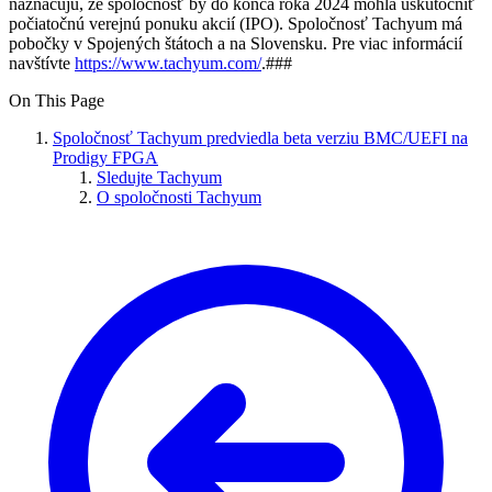
naznačujú, že spoločnosť by do konca roka 2024 mohla uskutočniť
počiatočnú verejnú ponuku akcií (IPO). Spoločnosť Tachyum má
pobočky v Spojených štátoch a na Slovensku. Pre viac informácií
navštívte
https://www.tachyum.com/
.###
On This Page
Spoločnosť Tachyum predviedla beta verziu BMC/UEFI na
Prodigy FPGA
Sledujte Tachyum
O spoločnosti Tachyum