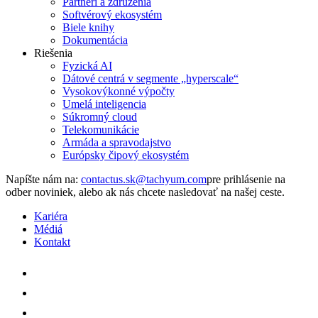
Partneri a združenia
Softvérový ekosystém
Biele knihy
Dokumentácia
Riešenia
Fyzická AI
Dátové centrá v segmente „hyperscale“
Vysokovýkonné výpočty
Umelá inteligencia
Súkromný cloud
Telekomunikácie
Armáda a spravodajstvo
Európsky čipový ekosystém
Napíšte nám na:
pre prihlásenie na
odber noviniek, alebo ak nás chcete nasledovať na našej ceste.
Kariéra
Médiá
Kontakt