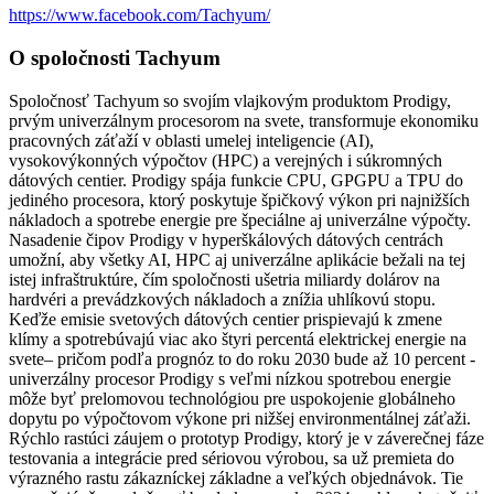
https://www.facebook.com/Tachyum/
O spoločnosti Tachyum
Spoločnosť Tachyum so svojím vlajkovým produktom Prodigy,
prvým univerzálnym procesorom na svete, transformuje ekonomiku
pracovných záťaží v oblasti umelej inteligencie (AI),
vysokovýkonných výpočtov (HPC) a verejných i súkromných
dátových centier. Prodigy spája funkcie CPU, GPGPU a TPU do
jediného procesora, ktorý poskytuje špičkový výkon pri najnižších
nákladoch a spotrebe energie pre špeciálne aj univerzálne výpočty.
Nasadenie čipov Prodigy v hyperškálových dátových centrách
umožní, aby všetky AI, HPC aj univerzálne aplikácie bežali na tej
istej infraštruktúre, čím spoločnosti ušetria miliardy dolárov na
hardvéri a prevádzkových nákladoch a znížia uhlíkovú stopu.
Keďže emisie svetových dátových centier prispievajú k zmene
klímy a spotrebúvajú viac ako štyri percentá elektrickej energie na
svete– pričom podľa prognóz to do roku 2030 bude až 10 percent -
univerzálny procesor Prodigy s veľmi nízkou spotrebou energie
môže byť prelomovou technológiou pre uspokojenie globálneho
dopytu po výpočtovom výkone pri nižšej environmentálnej záťaži.
Rýchlo rastúci záujem o prototyp Prodigy, ktorý je v záverečnej fáze
testovania a integrácie pred sériovou výrobou, sa už premieta do
výrazného rastu zákazníckej základne a veľkých objednávok. Tie