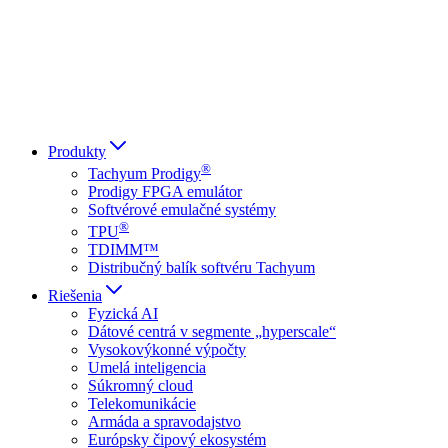
Italiano
العربية
Русский
हिन्दी भाषा
Produkty
®
Tachyum Prodigy
Prodigy FPGA emulátor
Softvérové emulačné systémy
®
TPU
TDIMM™
Distribučný balík softvéru Tachyum
Riešenia
Fyzická AI
Dátové centrá v segmente „hyperscale“
Vysokovýkonné výpočty
Umelá inteligencia
Súkromný cloud
Telekomunikácie
Armáda a spravodajstvo
Európsky čipový ekosystém