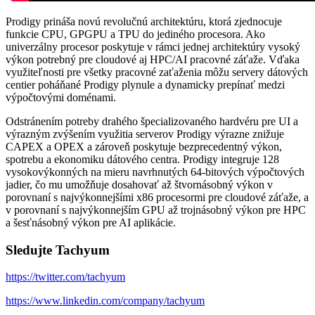
Prodigy prináša novú revolučnú architektúru, ktorá zjednocuje
funkcie CPU, GPGPU a TPU do jediného procesora. Ako
univerzálny procesor poskytuje v rámci jednej architektúry vysoký
výkon potrebný pre cloudové aj HPC/AI pracovné záťaže. Vďaka
využiteľnosti pre všetky pracovné zaťaženia môžu servery dátových
centier poháňané Prodigy plynule a dynamicky prepínať medzi
výpočtovými doménami.
Odstránením potreby drahého špecializovaného hardvéru pre UI a
výrazným zvýšením využitia serverov Prodigy výrazne znižuje
CAPEX a OPEX a zároveň poskytuje bezprecedentný výkon,
spotrebu a ekonomiku dátového centra. Prodigy integruje 128
vysokovýkonných na mieru navrhnutých 64-bitových výpočtových
jadier, čo mu umožňuje dosahovať až štvornásobný výkon v
porovnaní s najvýkonnejšími x86 procesormi pre cloudové záťaže, a
v porovnaní s najvýkonnejším GPU až trojnásobný výkon pre HPC
a šesťnásobný výkon pre AI aplikácie.
Sledujte Tachyum
https://twitter.com/tachyum
https://www.linkedin.com/company/tachyum