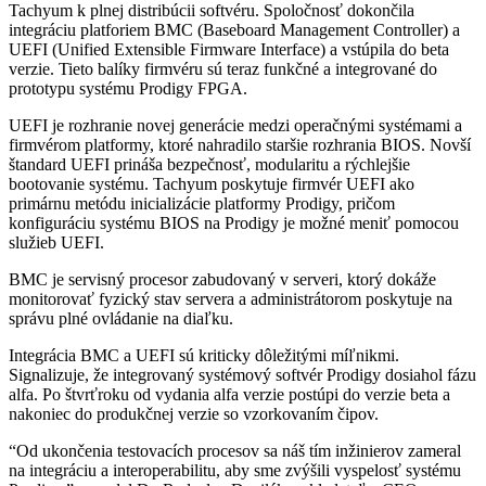
Tachyum k plnej distribúcii softvéru. Spoločnosť dokončila
integráciu platforiem BMC (Baseboard Management Controller) a
UEFI (Unified Extensible Firmware Interface) a vstúpila do beta
verzie. Tieto balíky firmvéru sú teraz funkčné a integrované do
prototypu systému Prodigy FPGA.
UEFI je rozhranie novej generácie medzi operačnými systémami a
firmvérom platformy, ktoré nahradilo staršie rozhrania BIOS. Novší
štandard UEFI prináša bezpečnosť, modularitu a rýchlejšie
bootovanie systému. Tachyum poskytuje firmvér UEFI ako
primárnu metódu inicializácie platformy Prodigy, pričom
konfiguráciu systému BIOS na Prodigy je možné meniť pomocou
služieb UEFI.
BMC je servisný procesor zabudovaný v serveri, ktorý dokáže
monitorovať fyzický stav servera a administrátorom poskytuje na
správu plné ovládanie na diaľku.
Integrácia BMC a UEFI sú kriticky dôležitými míľnikmi.
Signalizuje, že integrovaný systémový softvér Prodigy dosiahol fázu
alfa. Po štvrťroku od vydania alfa verzie postúpi do verzie beta a
nakoniec do produkčnej verzie so vzorkovaním čipov.
“Od ukončenia testovacích procesov sa náš tím inžinierov zameral
na integráciu a interoperabilitu, aby sme zvýšili vyspelosť systému