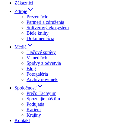
Zákazníci
Zdroje
Prezentácie
Partneri a združenia
Softvérový ekosystém
Biele knihy
Dokumentácia
Médiá
Tlačové správy
V médiách
Správy z odvetvia
Blog
Fotogaléria
Archív noviniek
Spoločnosť
Prečo Tachyum
Spoznajte náš tím
Podujatia
Kariéra
Krajiny
Kontakt