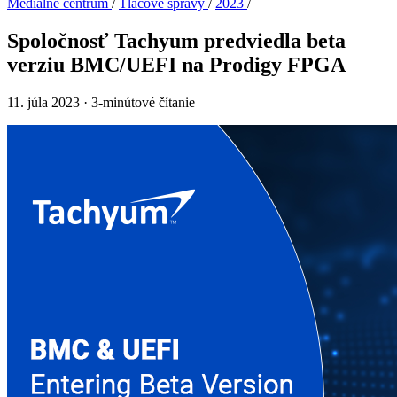
Mediálne centrum
/
Tlačové správy
/
2023
/
Spoločnosť Tachyum predviedla beta
verziu BMC/UEFI na Prodigy FPGA
11. júla 2023
·
3-minútové čítanie