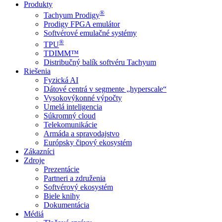
Produkty
®
Tachyum Prodigy
Prodigy FPGA emulátor
Softvérové emulačné systémy
®
TPU
TDIMM™
Distribučný balík softvéru Tachyum
Riešenia
Fyzická AI
Dátové centrá v segmente „hyperscale“
Vysokovýkonné výpočty
Umelá inteligencia
Súkromný cloud
Telekomunikácie
Armáda a spravodajstvo
Európsky čipový ekosystém
Zákazníci
Zdroje
Prezentácie
Partneri a združenia
Softvérový ekosystém
Biele knihy
Dokumentácia
Médiá