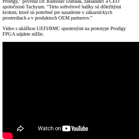
Prodigy,” povedal Dr. Radoslav Danilák, zakladateľ a CEO
spoločnosti Tachyum. “Tieto softvérové balíky sú dôležitými
krokmi, ktoré sú potrebné pre nasadenie v zákazníckych
prostrediach a v produktoch OEM partnerov.”
Video s ukážkou UEFI/BMC spustenými na prototype Prodigy
FPGA nájdete nižšie.