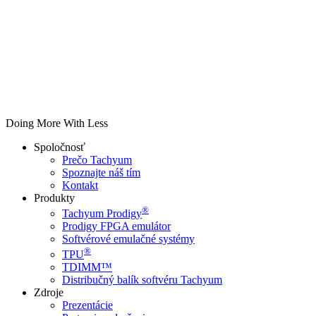
Doing More With Less
Spoločnosť
Prečo Tachyum
Spoznajte náš tím
Kontakt
Produkty
®
Tachyum Prodigy
Prodigy FPGA emulátor
Softvérové emulačné systémy
®
TPU
TDIMM™
Distribučný balík softvéru Tachyum
Zdroje
Prezentácie