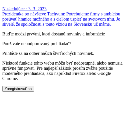
Nasledujúce
·
3. 3. 2023
Prezidentka po návšteve Tachyum: Potrebujeme firmy s ambíciou
posúvať hranice možného a s cieľom uspieť na svetovom trhu. Je
skvelé, že spoločnosti s touto víziou na Slovensku už máme.
Buďte medzi prvými, ktorí dostanú novinky a informácie
Používate nepodporovaný prehliadač?
Prihláste sa na odber našich štvrťročných noviniek.
Niektoré funkcie tohto webu môžu byť nedostupné, alebo nemusia
správne fungovať. Pre najlepší zážitok prosím zvážte použitie
moderného prehliadača, ako napríklad Firefox alebo Google
Chrome.
Zaregistrovať sa