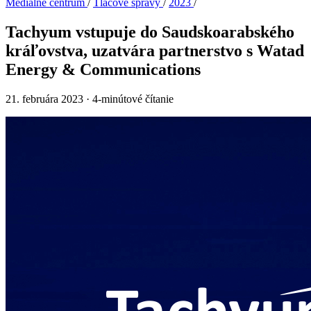
Mediálne centrum
/
Tlačové správy
/
2023
/
Tachyum vstupuje do Saudskoarabského
kráľovstva, uzatvára partnerstvo s Watad
Energy & Communications
21. februára 2023
·
4-minútové čítanie