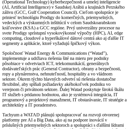
(Operational Technology) kyberbezpečnosti a umelej inteligencie
(AI, Artificial Intelligence) v Saudskej Arábii a krajinách Perzského
zálivu (GCC, Gulf Cooperation Council). Cieľom spolupráce je
priniesť technológiu Prodigy do komerčných, priemyselných,
vedeckých a výskumných inštitúcií v celom Saudskoarabskom
kráľovstve (KSA) a GCC regióne. Prvý univerzálny procesor na
svete Prodigy sprístupní vysokovýkonné výpočty (HPC), AI, edge
computing, cloudové a hyperškálové dátové centrá ako aj ďalšie IT
segmenty a aplikácie, ktoré vyžadujú špičkový výkon.
Spoločnosť Watad Energy & Communications (“Watad”),
implementuje a udržiava riešenia šité na mieru pre podniky
pôsobiace v odvetviach ICT, telekomunikácií, generálnych
dodávateľských prác (General Contractor), obrany a bezpečnosti,
ropy a plynárenstva, nehnuteľností, hospitality a vo vládnom
sektore. Okrem týchto hlavných odvetví sú riešenia dostatočne
flexibilné, aby spĺňali požiadavky akéhokoľvek podniku vo
verejnom či privátnom sektore. Ďalej Watad poskytuje širokú škálu
IT služieb s pridanou hodnotou, ako je systémová integrácia, IT
programový a projektový manažment, IT obstarávanie, IT stratégie a
architektúry a IT poradenstvo.
Tachyum a WATAD plánujú spolupracovať na rozvoji otvorenej
platformy pre AI a Big Data, ako aj na podpore inovácií v
príslušných priemyselných sektoroch a spolupráci s ďalšími lídrami