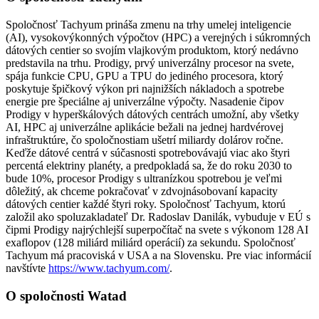
Spoločnosť Tachyum prináša zmenu na trhy umelej inteligencie
(AI), vysokovýkonných výpočtov (HPC) a verejných i súkromných
dátových centier so svojím vlajkovým produktom, ktorý nedávno
predstavila na trhu. Prodigy, prvý univerzálny procesor na svete,
spája funkcie CPU, GPU a TPU do jediného procesora, ktorý
poskytuje špičkový výkon pri najnižších nákladoch a spotrebe
energie pre špeciálne aj univerzálne výpočty. Nasadenie čipov
Prodigy v hyperškálových dátových centrách umožní, aby všetky
AI, HPC aj univerzálne aplikácie bežali na jednej hardvérovej
infraštruktúre, čo spoločnostiam ušetrí miliardy dolárov ročne.
Keďže dátové centrá v súčasnosti spotrebovávajú viac ako štyri
percentá elektriny planéty, a predpokladá sa, že do roku 2030 to
bude 10%, procesor Prodigy s ultranízkou spotrebou je veľmi
dôležitý, ak chceme pokračovať v zdvojnásobovaní kapacity
dátových centier každé štyri roky. Spoločnosť Tachyum, ktorú
založil ako spoluzakladateľ Dr. Radoslav Danilák, vybuduje v EÚ s
čipmi Prodigy najrýchlejší superpočítač na svete s výkonom 128 AI
exaflopov (128 miliárd miliárd operácií) za sekundu. Spoločnosť
Tachyum má pracoviská v USA a na Slovensku. Pre viac informácií
navštívte
https://www.tachyum.com/
.
O spoločnosti Watad