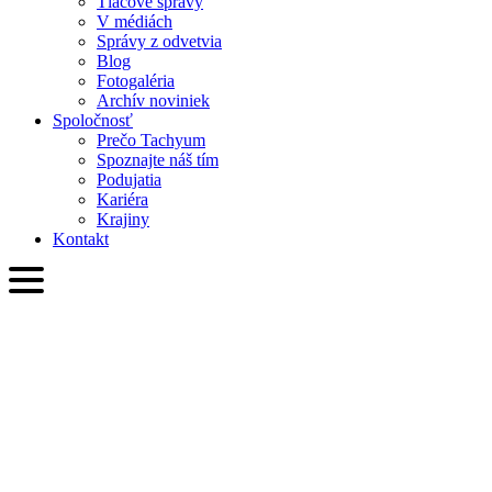
Tlačové správy
V médiách
Správy z odvetvia
Blog
Fotogaléria
Archív noviniek
Spoločnosť
Prečo Tachyum
Spoznajte náš tím
Podujatia
Kariéra
Krajiny
Kontakt
SVK
English
Slovenčina
Deutsch
简体中文
繁體中文
日本語
Français