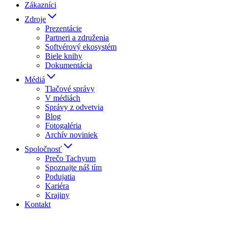
Zákazníci
Zdroje
Prezentácie
Partneri a združenia
Softvérový ekosystém
Biele knihy
Dokumentácia
Médiá
Tlačové správy
V médiách
Správy z odvetvia
Blog
Fotogaléria
Archív noviniek
Spoločnosť
Prečo Tachyum
Spoznajte náš tím
Podujatia
Kariéra
Krajiny
Kontakt