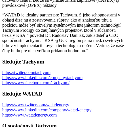
dátového centra, keďže sa výrazne znížia kapitálové (CAPEX) aj
prevádzkové (OPEX) náklady.
“WATAD je ideálny partner pre Tachyum. S jeho schopnosťami v
oblasti dizajnu a zostavovania súprav, ako aj znalosťou trhu a
pozíciou môže byť skvelým systémovým integrátorom technológií
Tachyum Prodigy do zaujímavých projektov, ktoré v súčasnosti
bežia v KSA,” povedal Dr. Radoslav Danilák, zakladateľ a CEO
spoločnosti Tachyum. “KSA aj GCC región patria medzi svetových
lídrov v implementácii nových technológií a riešení. Veríme, že naše
čipy budú pre nich veľkou pridanou hodnotou.”
Sledujte Tachyum
https://twitter.com/tachyum
https://www.linkedin.com/company/tachyum
https://www.facebook.com/Tachyum/
Sledujte WATAD
https://www.twitter.com/watadenergy
https://www.linkedin.com/company/watad-energy
https://www.watadenergy.com
O spoločnosti Tachyum