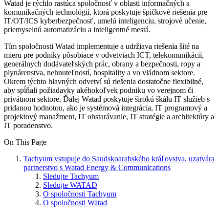
Watad je rýchlo rastúca spoločnosť v oblasti informačných a
komunikačných technológií, ktorá poskytuje špičkové riešenia pre
IT/OT/ICS kyberbezpečnosť, umelú inteligenciu, strojové učenie,
priemyselnú automatizáciu a inteligentné mestá.
Tím spoločnosti Watad implementuje a udržiava riešenia šité na
mieru pre podniky pôsobiace v odvetviach ICT, telekomunikácií,
generálnych dodávateľských prác, obrany a bezpečnosti, ropy a
plynárenstva, nehnuteľností, hospitality a vo vládnom sektore.
Okrem týchto hlavných odvetví sú riešenia dostatočne flexibilné,
aby spĺňali požiadavky akéhokoľvek podniku vo verejnom či
privátnom sektore. Ďalej Watad poskytuje širokú škálu IT služieb s
pridanou hodnotou, ako je systémová integrácia, IT programový a
projektový manažment, IT obstarávanie, IT stratégie a architektúry a
IT poradenstvo.
On This Page
Tachyum vstupuje do Saudskoarabského kráľovstva, uzatvára
partnerstvo s Watad Energy & Communications
Sledujte Tachyum
Sledujte WATAD
O spoločnosti Tachyum
O spoločnosti Watad