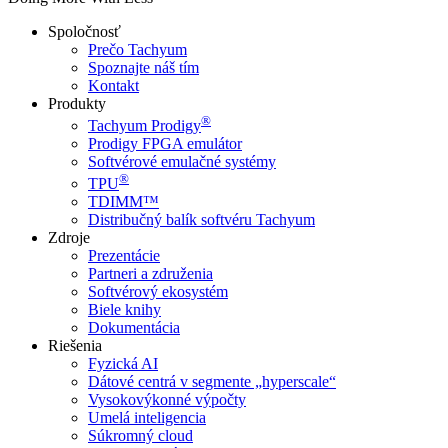
Spoločnosť
Prečo Tachyum
Spoznajte náš tím
Kontakt
Produkty
®
Tachyum Prodigy
Prodigy FPGA emulátor
Softvérové emulačné systémy
®
TPU
TDIMM™
Distribučný balík softvéru Tachyum
Zdroje
Prezentácie
Partneri a združenia
Softvérový ekosystém
Biele knihy
Dokumentácia
Riešenia
Fyzická AI
Dátové centrá v segmente „hyperscale“
Vysokovýkonné výpočty
Umelá inteligencia
Súkromný cloud