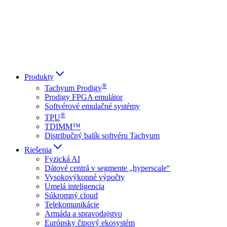
Italiano
العربية
Русский
हिन्दी भाषा
Produkty
®
Tachyum Prodigy
Prodigy FPGA emulátor
Softvérové emulačné systémy
®
TPU
TDIMM™
Distribučný balík softvéru Tachyum
Riešenia
Fyzická AI
Dátové centrá v segmente „hyperscale“
Vysokovýkonné výpočty
Umelá inteligencia
Súkromný cloud
Telekomunikácie
Armáda a spravodajstvo
Európsky čipový ekosystém