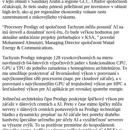
v tejto oblasti v Saudskej Arábii a regióne GCC. Obidve spoločnosti
očakávajú, že tieto snahy prinesú príležitosti pre investorov v oblasti
high-tech, ako aj pre regionálne ekonomiky vrátane rastu
zamestnanosti a ziskovejšieho výskumu.
“Procesory Prodigy od spoločnosti Tachyum môžu posunúť AI na
inú úroveň a dosiahnuť novú éru, čo bude veľkou hodnotou pre
aktuálne ambiciózne projekty prebiehajúce v KSA, ” povedal
Mohammed Almutairi, Managing Director spoločnosti Watad
Energy & Communications.
Tachyum Prodigy integruje 128 vysokovýkonných na mieru
navrhnutých 64-bitových výpočtových jadier s funkcionalitou CPU,
GPU a TPU do jedného zariadenia s homogénnou architektúrou. To
mu umožňuje poskytovať až štvornásobný výkon v porovnaní s
najvýkonnejšími x86 procesormi (napr. pre cloudové záťaže), a v
porovnaní s najvýkonnejším GPU až trojnásobný výkon pre HPC a
šesťnásobný výkon pre AI aplikácie pri rovnakej spotrebe energie.
Jedinečná architektúra čipu Prodigy poskytuje špičkový výkon pre
záťaže v dátových centrách a AI. Preto v čase mimo špičky môžu
servery v dátových centrách postavených na Prodigy technológii
hladko a dynamicky prepínať na AI záťaže bez potreby drahého
hardvéru špeciálne určeného pre účely AI a využiteľnosť serverov
sa výrazne zvýši. To sa pozitívne premietne do hospodárnosti