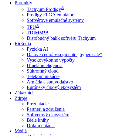
Produkty
®
Tachyum Prodigy
Prodigy FPGA emulátor
Softvérové emulačné systémy
®
TPU
TDIMM™
Distribučný balík softvéru Tachyum
Riešenia
Fyzická AI
Dátové centrá v segmente „hyperscale“
Vysokovýkonné výpočty
Umelá inteligencia
Súkromný cloud
Telekomunikácie
Armáda a spravodajstvo
Európsky čipový ekosystém
Zákazníci
Zdroje
Prezentácie
Partneri a združenia
Softvérový ekosystém
Biele knihy
Dokumentácia
Médiá