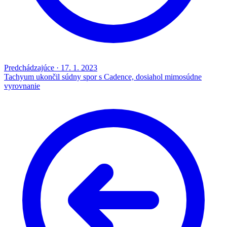
Predchádzajúce
·
17. 1. 2023
Tachyum ukončil súdny spor s Cadence, dosiahol mimosúdne
vyrovnanie