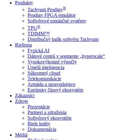
Produkty
®
Tachyum Prodigy
Prodigy FPGA emulátor
Softvérové emulačné systémy
®
TPU
TDIMM™
Distribučný balík softvéru Tachyum
Riešenia
Fyzická AI
Dátové centrá v segmente „hyperscale“
Vysokovýkonné výpočty
Umelá inteligencia
Súkromný cloud
Telekomunikácie
Armáda a spravodajstvo
Európsky čipový ekosystém
Zákazníci
Zdroje
Prezentácie
Partneri a združenia
Softvérový ekosystém
Biele knihy
Dokumentácia
Médiá