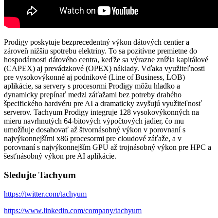
Prodigy poskytuje bezprecedentný výkon dátových centier a
zároveň nižšiu spotrebu elektriny. To sa pozitívne premietne do
hospodárnosti dátového centra, keďže sa výrazne znížia kapitálové
(CAPEX) aj prevádzkové (OPEX) náklady. Vďaka využiteľnosti
pre vysokovýkonné aj podnikové (Line of Business, LOB)
aplikácie, sa servery s procesormi Prodigy môžu hladko a
dynamicky prepínať medzi záťažami bez potreby drahého
špecifického hardvéru pre AI a dramaticky zvyšujú využiteľnosť
serverov. Tachyum Prodigy integruje 128 vysokovýkonných na
mieru navrhnutých 64-bitových výpočtových jadier, čo mu
umožňuje dosahovať až štvornásobný výkon v porovnaní s
najvýkonnejšími x86 procesormi pre cloudové záťaže, a v
porovnaní s najvýkonnejším GPU až trojnásobný výkon pre HPC a
šesťnásobný výkon pre AI aplikácie.
Sledujte Tachyum
https://twitter.com/tachyum
https://www.linkedin.com/company/tachyum