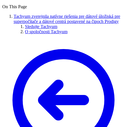
On This Page
Tachyum zverejnila natívne riešenia pre dátové úložiská pre
superpočítače a dátové centrá postavené na čipoch Prodigy
Sledujte Tachyum
O spoločnosti Tachyum