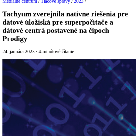
Mediálne centrum
/
Tlačové správy
/
2023
/
Tachyum zverejnila natívne riešenia pre
dátové úložiská pre superpočítače a
dátové centrá postavené na čipoch
Prodigy
24. januára 2023
·
4-minútové čítanie