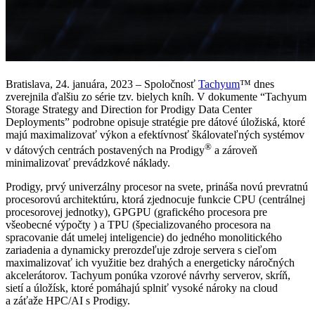
Bratislava, 24. januára, 2023 – Spoločnosť
Tachyum
™ dnes
zverejnila ďalšiu zo série tzv. bielych kníh. V dokumente “Tachyum
Storage Strategy and Direction for Prodigy Data Center
Deployments” podrobne opisuje stratégie pre dátové úložiská, ktoré
majú maximalizovať výkon a efektívnosť škálovateľných systémov
®
v dátových centrách postavených na Prodigy
a zároveň
minimalizovať prevádzkové náklady.
Prodigy, prvý univerzálny procesor na svete, prináša novú prevratnú
procesorovú architektúru, ktorá zjednocuje funkcie CPU (centrálnej
procesorovej jednotky), GPGPU (grafického procesora pre
všeobecné výpočty ) a TPU (špecializovaného procesora na
spracovanie dát umelej inteligencie) do jedného monolitického
zariadenia a dynamicky prerozdeľuje zdroje servera s cieľom
maximalizovať ich využitie bez drahých a energeticky náročných
akcelerátorov. Tachyum ponúka vzorové návrhy serverov, skríň,
sietí a úložísk, ktoré pomáhajú splniť vysoké nároky na cloud
a záťaže HPC/AI s Prodigy.