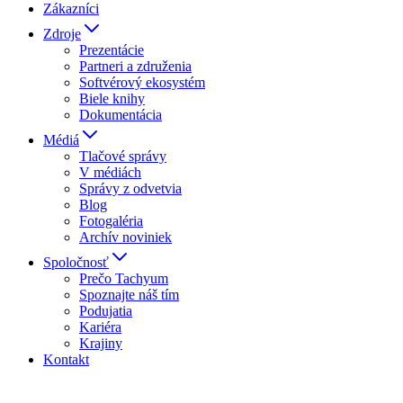
Zákazníci
Zdroje
Prezentácie
Partneri a združenia
Softvérový ekosystém
Biele knihy
Dokumentácia
Médiá
Tlačové správy
V médiách
Správy z odvetvia
Blog
Fotogaléria
Archív noviniek
Spoločnosť
Prečo Tachyum
Spoznajte náš tím
Podujatia
Kariéra
Krajiny
Kontakt