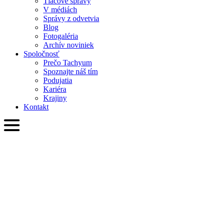
Tlačové správy
V médiách
Správy z odvetvia
Blog
Fotogaléria
Archív noviniek
Spoločnosť
Prečo Tachyum
Spoznajte náš tím
Podujatia
Kariéra
Krajiny
Kontakt
SVK
English
Slovenčina
Deutsch
简体中文
繁體中文
日本語
Français