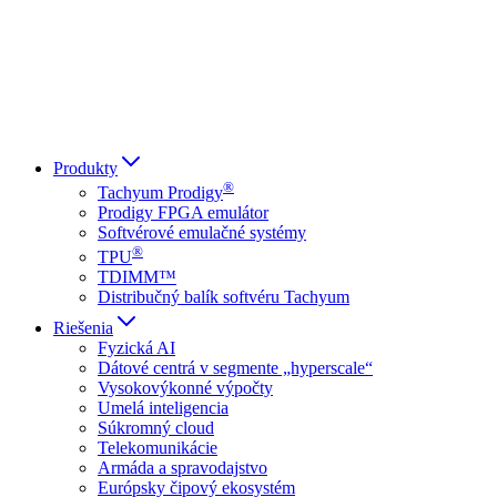
Italiano
العربية
Русский
हिन्दी भाषा
Produkty
®
Tachyum Prodigy
Prodigy FPGA emulátor
Softvérové emulačné systémy
®
TPU
TDIMM™
Distribučný balík softvéru Tachyum
Riešenia
Fyzická AI
Dátové centrá v segmente „hyperscale“
Vysokovýkonné výpočty
Umelá inteligencia
Súkromný cloud
Telekomunikácie
Armáda a spravodajstvo
Európsky čipový ekosystém