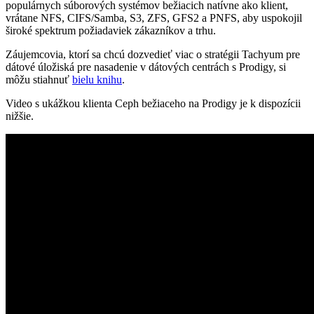
populárnych súborových systémov bežiacich natívne ako klient,
vrátane NFS, CIFS/Samba, S3, ZFS, GFS2 a PNFS, aby uspokojil
široké spektrum požiadaviek zákazníkov a trhu.
Záujemcovia, ktorí sa chcú dozvedieť viac o stratégii Tachyum pre
dátové úložiská pre nasadenie v dátových centrách s Prodigy, si
môžu stiahnuť
bielu knihu
.
Video s ukážkou klienta Ceph bežiaceho na Prodigy je k dispozícii
nižšie.