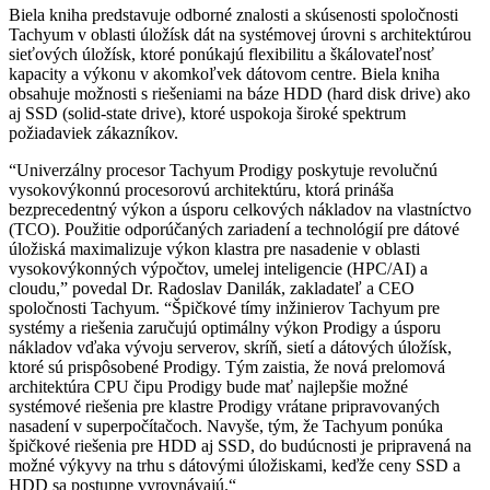
Biela kniha predstavuje odborné znalosti a skúsenosti spoločnosti
Tachyum v oblasti úložísk dát na systémovej úrovni s architektúrou
sieťových úložísk, ktoré ponúkajú flexibilitu a škálovateľnosť
kapacity a výkonu v akomkoľvek dátovom centre. Biela kniha
obsahuje možnosti s riešeniami na báze HDD (hard disk drive) ako
aj SSD (solid-state drive), ktoré uspokoja široké spektrum
požiadaviek zákazníkov.
“Univerzálny procesor Tachyum Prodigy poskytuje revolučnú
vysokovýkonnú procesorovú architektúru, ktorá prináša
bezprecedentný výkon a úsporu celkových nákladov na vlastníctvo
(TCO). Použitie odporúčaných zariadení a technológií pre dátové
úložiská maximalizuje výkon klastra pre nasadenie v oblasti
vysokovýkonných výpočtov, umelej inteligencie (HPC/AI) a
cloudu,” povedal Dr. Radoslav Danilák, zakladateľ a CEO
spoločnosti Tachyum. “Špičkové tímy inžinierov Tachyum pre
systémy a riešenia zaručujú optimálny výkon Prodigy a úsporu
nákladov vďaka vývoju serverov, skríň, sietí a dátových úložísk,
ktoré sú prispôsobené Prodigy. Tým zaistia, že nová prelomová
architektúra CPU čipu Prodigy bude mať najlepšie možné
systémové riešenia pre klastre Prodigy vrátane pripravovaných
nasadení v superpočítačoch. Navyše, tým, že Tachyum ponúka
špičkové riešenia pre HDD aj SSD, do budúcnosti je pripravená na
možné výkyvy na trhu s dátovými úložiskami, keďže ceny SSD a
HDD sa postupne vyrovnávajú.“