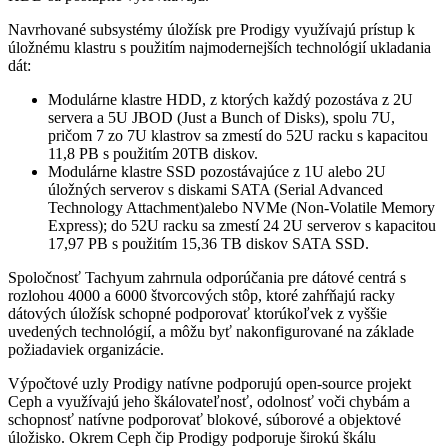
Navrhované subsystémy úložísk pre Prodigy využívajú prístup k
úložnému klastru s použitím najmodernejších technológií ukladania
dát:
Modulárne klastre HDD, z ktorých každý pozostáva z 2U
servera a 5U JBOD (Just a Bunch of Disks), spolu 7U,
pričom 7 zo 7U klastrov sa zmestí do 52U racku s kapacitou
11,8 PB s použitím 20TB diskov.
Modulárne klastre SSD pozostávajúce z 1U alebo 2U
úložných serverov s diskami SATA (Serial Advanced
Technology Attachment)alebo NVMe (Non-Volatile Memory
Express); do 52U racku sa zmestí 24 2U serverov s kapacitou
17,97 PB s použitím 15,36 TB diskov SATA SSD.
Spoločnosť Tachyum zahrnula odporúčania pre dátové centrá s
rozlohou 4000 a 6000 štvorcových stôp, ktoré zahŕňajú racky
dátových úložísk schopné podporovať ktorúkoľvek z vyššie
uvedených technológií, a môžu byť nakonfigurované na základe
požiadaviek organizácie.
Výpočtové uzly Prodigy natívne podporujú open-source projekt
Ceph a využívajú jeho škálovateľnosť, odolnosť voči chybám a
schopnosť natívne podporovať blokové, súborové a objektové
úložisko. Okrem Ceph čip Prodigy podporuje širokú škálu