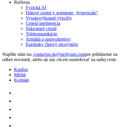
Riešenia
Fyzická AI
Dátové centrá v segmente „hyperscale“
Vysokovýkonné výpočty
Umelá inteligencia
Súkromný cloud
Telekomunikácie
Armáda a spravodajstvo
Európsky čipový ekosystém
Napíšte nám na:
pre prihlásenie na
odber noviniek, alebo ak nás chcete nasledovať na našej ceste.
Kariéra
Médiá
Kontakt