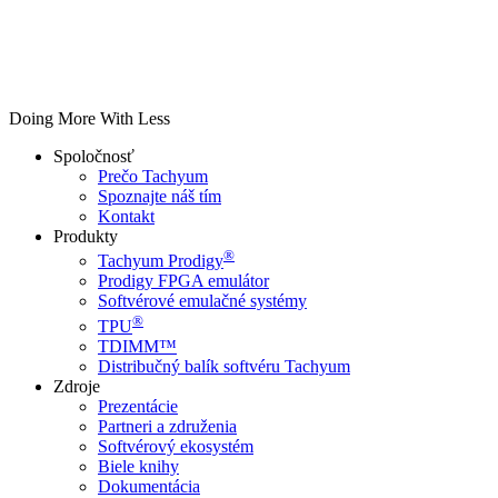
Doing More With Less
Spoločnosť
Prečo Tachyum
Spoznajte náš tím
Kontakt
Produkty
®
Tachyum Prodigy
Prodigy FPGA emulátor
Softvérové emulačné systémy
®
TPU
TDIMM™
Distribučný balík softvéru Tachyum
Zdroje
Prezentácie
Partneri a združenia
Softvérový ekosystém
Biele knihy
Dokumentácia