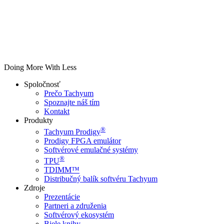
Doing More With Less
Spoločnosť
Prečo Tachyum
Spoznajte náš tím
Kontakt
Produkty
®
Tachyum Prodigy
Prodigy FPGA emulátor
Softvérové emulačné systémy
®
TPU
TDIMM™
Distribučný balík softvéru Tachyum
Zdroje
Prezentácie
Partneri a združenia
Softvérový ekosystém
Biele knihy