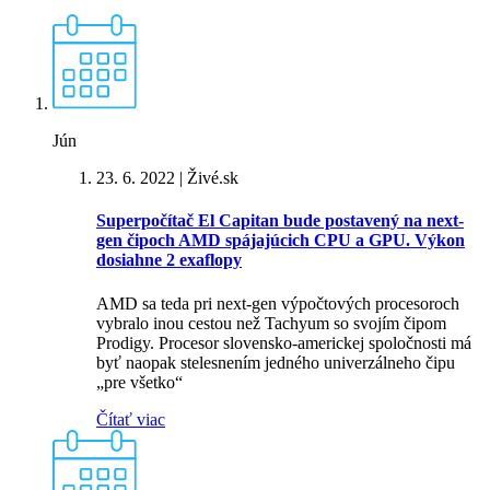
Jún
23. 6. 2022
| Živé.sk
Superpočítač El Capitan bude postavený na next-
gen čipoch AMD spájajúcich CPU a GPU. Výkon
dosiahne 2 exaflopy
AMD sa teda pri next-gen výpočtových procesoroch
vybralo inou cestou než Tachyum so svojím čipom
Prodigy. Procesor slovensko-americkej spoločnosti má
byť naopak stelesnením jedného univerzálneho čipu
„pre všetko“
Čítať viac