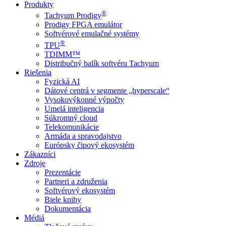
Produkty
®
Tachyum Prodigy
Prodigy FPGA emulátor
Softvérové emulačné systémy
®
TPU
TDIMM™
Distribučný balík softvéru Tachyum
Riešenia
Fyzická AI
Dátové centrá v segmente „hyperscale“
Vysokovýkonné výpočty
Umelá inteligencia
Súkromný cloud
Telekomunikácie
Armáda a spravodajstvo
Európsky čipový ekosystém
Zákazníci
Zdroje
Prezentácie
Partneri a združenia
Softvérový ekosystém
Biele knihy
Dokumentácia
Médiá