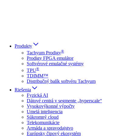
Italiano
العربية
Русский
हिन्दी भाषा
Produkty
®
Tachyum Prodigy
Prodigy FPGA emulátor
Softvérové emulačné systémy
®
TPU
TDIMM™
Distribučný balík softvéru Tachyum
Riešenia
Fyzická AI
Dátové centrá v segmente „hyperscale“
Vysokovýkonné výpočty
Umelá inteligencia
Súkromný cloud
Telekomunikácie
Armáda a spravodajstvo
Európsky čipový ekosystém