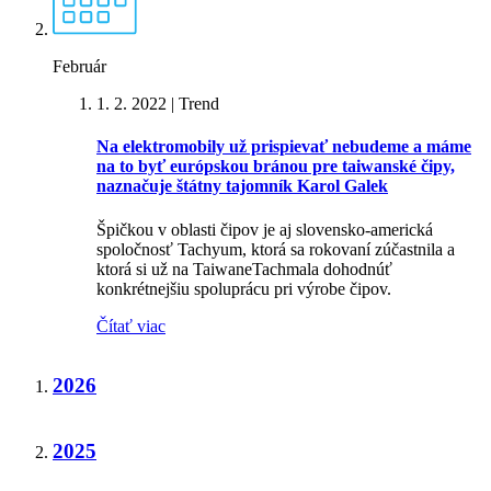
Február
1. 2. 2022
| Trend
Na elektromobily už prispievať nebudeme a máme
na to byť európskou bránou pre taiwanské čipy,
naznačuje štátny tajomník Karol Galek
Špičkou v oblasti čipov je aj slovensko-americká
spoločnosť Tachyum, ktorá sa rokovaní zúčastnila a
ktorá si už na TaiwaneTachmala dohodnúť
konkrétnejšiu spoluprácu pri výrobe čipov.
Čítať viac
2026
2025