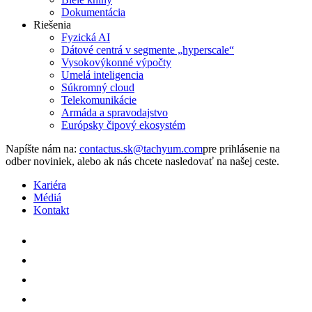
Dokumentácia
Riešenia
Fyzická AI
Dátové centrá v segmente „hyperscale“
Vysokovýkonné výpočty
Umelá inteligencia
Súkromný cloud
Telekomunikácie
Armáda a spravodajstvo
Európsky čipový ekosystém
Napíšte nám na:
pre prihlásenie na
odber noviniek, alebo ak nás chcete nasledovať na našej ceste.
Kariéra
Médiá
Kontakt