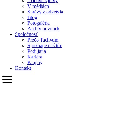
Tlačové správy
V médiách
Správy z odvetvia
Blog
Fotogaléria
Archív noviniek
Spoločnosť
Prečo Tachyum
Spoznajte náš tím
Podujatia
Kariéra
Krajiny
Kontakt
SVK
English
Slovenčina
Deutsch
简体中文
繁體中文
日本語
Français