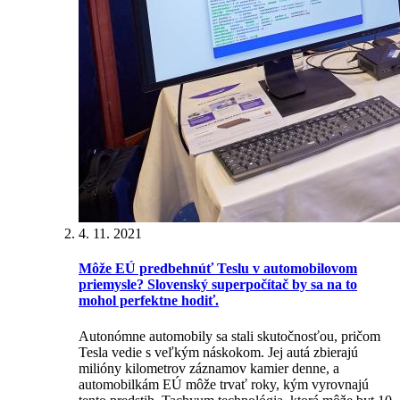
4. 11. 2021
Môže EÚ predbehnúť Teslu v automobilovom
priemysle?
Slovenský superpočítač by sa na to
mohol perfektne hodiť.
Autonómne automobily sa stali skutočnosťou, pričom
Tesla vedie s veľkým náskokom. Jej autá zbierajú
milióny kilometrov záznamov kamier denne, a
automobilkám EÚ môže trvať roky, kým vyrovnajú