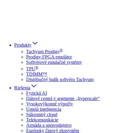
Italiano
العربية
Русский
हिन्दी भाषा
Produkty
®
Tachyum Prodigy
Prodigy FPGA emulátor
Softvérové emulačné systémy
®
TPU
TDIMM™
Distribučný balík softvéru Tachyum
Riešenia
Fyzická AI
Dátové centrá v segmente „hyperscale“
Vysokovýkonné výpočty
Umelá inteligencia
Súkromný cloud
Telekomunikácie
Armáda a spravodajstvo
Európsky čipový ekosystém