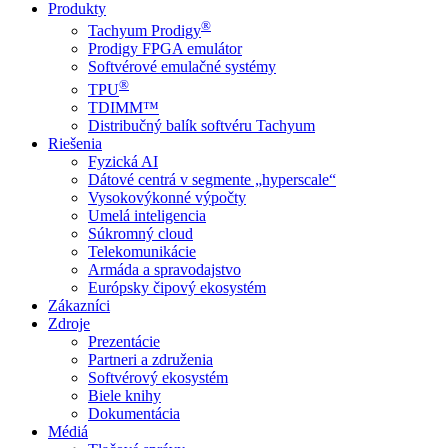
Produkty
®
Tachyum Prodigy
Prodigy FPGA emulátor
Softvérové emulačné systémy
®
TPU
TDIMM™
Distribučný balík softvéru Tachyum
Riešenia
Fyzická AI
Dátové centrá v segmente „hyperscale“
Vysokovýkonné výpočty
Umelá inteligencia
Súkromný cloud
Telekomunikácie
Armáda a spravodajstvo
Európsky čipový ekosystém
Zákazníci
Zdroje
Prezentácie
Partneri a združenia
Softvérový ekosystém
Biele knihy
Dokumentácia
Médiá