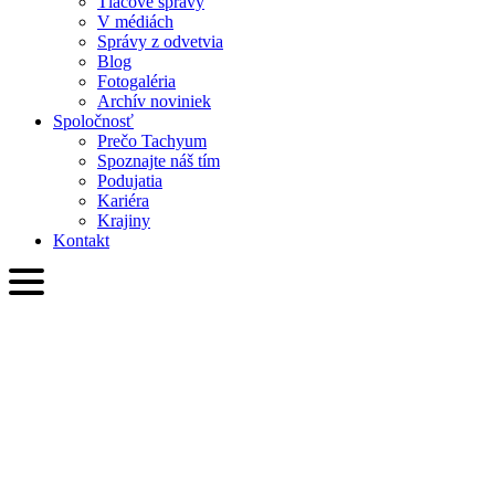
Tlačové správy
V médiách
Správy z odvetvia
Blog
Fotogaléria
Archív noviniek
Spoločnosť
Prečo Tachyum
Spoznajte náš tím
Podujatia
Kariéra
Krajiny
Kontakt
SVK
English
Slovenčina
Deutsch
简体中文
繁體中文
日本語
Français