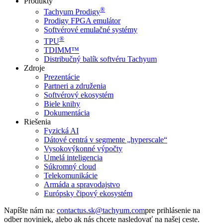
Produkty
®
Tachyum Prodigy
Prodigy FPGA emulátor
Softvérové emulačné systémy
®
TPU
TDIMM™
Distribučný balík softvéru Tachyum
Zdroje
Prezentácie
Partneri a združenia
Softvérový ekosystém
Biele knihy
Dokumentácia
Riešenia
Fyzická AI
Dátové centrá v segmente „hyperscale“
Vysokovýkonné výpočty
Umelá inteligencia
Súkromný cloud
Telekomunikácie
Armáda a spravodajstvo
Európsky čipový ekosystém
Napíšte nám na:
pre prihlásenie na
odber noviniek, alebo ak nás chcete nasledovať na našej ceste.