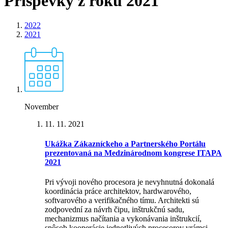
Príspevky z roku 2021
2022
2021
November
11. 11. 2021
Ukážka Zákazníckeho a Partnerského Portálu
prezentovaná na Medzinárodnom kongrese ITAPA
2021
Pri vývoji nového procesora je nevyhnutná dokonalá
koordinácia práce architektov, hardwarového,
softvarového a verifikačného tímu. Architekti sú
zodpovední za návrh čipu, inštrukčnú sadu,
mechanizmus načítania a vykonávania inštrukcií,
spôsob kooperácie jednotlivých procesorov vrámci