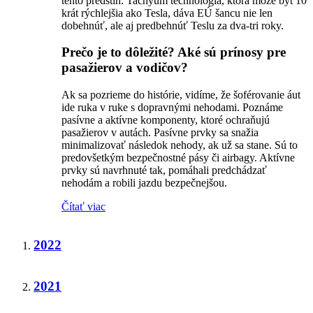
tento predstih. Tachyum technológia, ktorá môže byt 10
krát rýchlejšia ako Tesla, dáva EÚ šancu nie len
dobehnúť, ale aj predbehnúť Teslu za dva-tri roky.
Prečo je to dôležité? Aké sú prínosy pre
pasažierov a vodičov?
Ak sa pozrieme do histórie, vidíme, že šoférovanie áut
ide ruka v ruke s dopravnými nehodami. Poznáme
pasívne a aktívne komponenty, ktoré ochraňujú
pasažierov v autách. Pasívne prvky sa snažia
minimalizovať následok nehody, ak už sa stane. Sú to
predovšetkým bezpečnostné pásy či airbagy. Aktívne
prvky sú navrhnuté tak, pomáhali predchádzať
nehodám a robili jazdu bezpečnejšou.
Čítať viac
2022
2021