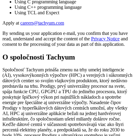
Using C programming language
Using C++ programming language
Using TCL and Expect
Apply at
By sending us your application e-mail, you confirm that you have
read, understand and accept the content of the
Privacy Notice
and
consent to the processing of your data as part of this application.
O spoločnosti Tachyum
Spoločnosť Tachyum prináša zmenu na trhy umelej inteligencie
(AI), vysokovýkonných výpočtov (HPC) a verejných i súkromných
dátových centier so svojím vlajkovým produktom, ktorý nedávno
predstavila na trhu. Prodigy, prvý univerzálny procesor na svete,
spája funkcie CPU, GPGPU a TPU do jediného procesora, ktorý
poskytuje špičkový výkon pri najnižších nákladoch a spotrebe
energie pre špeciálne aj univerzálne výpočty. Nasadenie čipov
Prodigy v hyperškálových dátových centrách umožní, aby všetky
AI, HPC aj univerzálne aplikácie bežali na jednej hardvérovej
infraštruktúre, čo spoločnostiam ušetrí miliardy dolárov ročne.
Keďže dátové centrá v súčasnosti spotrebovávajú viac ako štyri
percentá elektriny planéty, a predpokladá sa, že do roku 2030 to
bude 10%, procesor Prodigy s ultranízkou spotrebou je veľmi