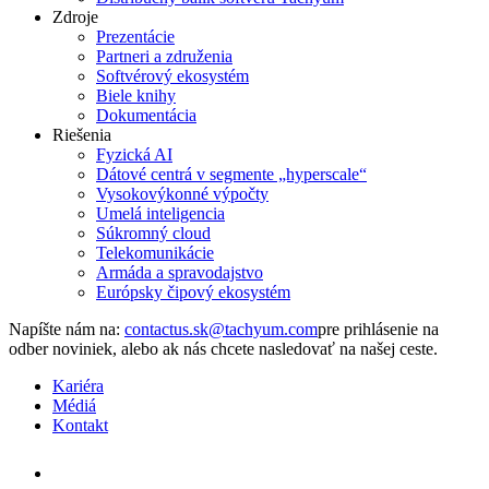
Zdroje
Prezentácie
Partneri a združenia
Softvérový ekosystém
Biele knihy
Dokumentácia
Riešenia
Fyzická AI
Dátové centrá v segmente „hyperscale“
Vysokovýkonné výpočty
Umelá inteligencia
Súkromný cloud
Telekomunikácie
Armáda a spravodajstvo
Európsky čipový ekosystém
Napíšte nám na:
pre prihlásenie na
odber noviniek, alebo ak nás chcete nasledovať na našej ceste.
Kariéra
Médiá
Kontakt