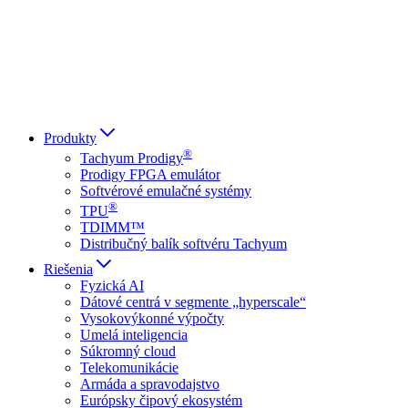
Italiano
العربية
Русский
हिन्दी भाषा
Produkty
®
Tachyum Prodigy
Prodigy FPGA emulátor
Softvérové emulačné systémy
®
TPU
TDIMM™
Distribučný balík softvéru Tachyum
Riešenia
Fyzická AI
Dátové centrá v segmente „hyperscale“
Vysokovýkonné výpočty
Umelá inteligencia
Súkromný cloud
Telekomunikácie
Armáda a spravodajstvo
Európsky čipový ekosystém