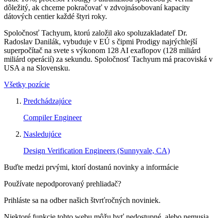
dôležitý, ak chceme pokračovať v zdvojnásobovaní kapacity
dátových centier každé štyri roky.
Spoločnosť Tachyum, ktorú založil ako spoluzakladateľ Dr.
Radoslav Danilák, vybuduje v EÚ s čipmi Prodigy najrýchlejší
superpočítač na svete s výkonom 128 AI exaflopov (128 miliárd
miliárd operácií) za sekundu. Spoločnosť Tachyum má pracoviská v
USA a na Slovensku.
Všetky pozície
Predchádzajúce
Compiler Engineer
Nasledujúce
Design Verification Engineers (Sunnyvale, CA)
Buďte medzi prvými, ktorí dostanú novinky a informácie
Používate nepodporovaný prehliadač?
Prihláste sa na odber našich štvrťročných noviniek.
Niektoré funkcie tohto webu môžu byť nedostupné, alebo nemusia