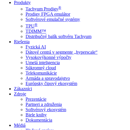
Produkty
®
Tachyum Prodigy
Prodigy FPGA emulátor
Softvérové emulačné systémy
®
TPU
TDIMM™
Distribučný balík softvéru Tachyum
Riešenia
Fyzická AI
Dátové centrá v segmente „hyperscale“
Vysokovýkonné výpočty
Umelá inteligencia
Súkromný cloud
Telekomunikácie
Armáda a spravodajstvo
Európsky čipový ekosystém
Zákazníci
Zdroje
Prezentácie
Partneri a združenia
Softvérový ekosystém
Biele knihy
Dokumentácia
Médiá