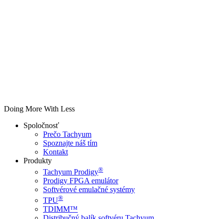
Doing More With Less
Spoločnosť
Prečo Tachyum
Spoznajte náš tím
Kontakt
Produkty
®
Tachyum Prodigy
Prodigy FPGA emulátor
Softvérové emulačné systémy
®
TPU
TDIMM™
Distribučný balík softvéru Tachyum