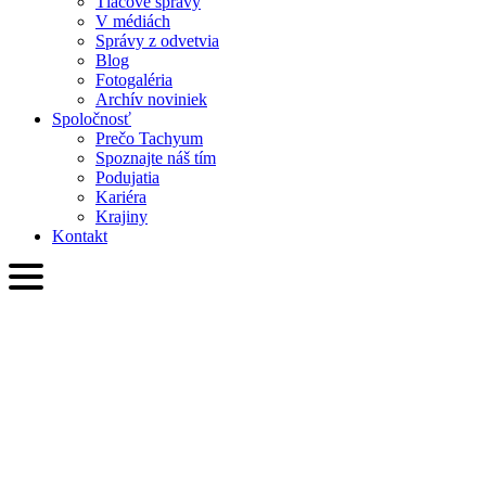
Tlačové správy
V médiách
Správy z odvetvia
Blog
Fotogaléria
Archív noviniek
Spoločnosť
Prečo Tachyum
Spoznajte náš tím
Podujatia
Kariéra
Krajiny
Kontakt
SVK
English
Slovenčina
Deutsch
简体中文
繁體中文
日本語
Français