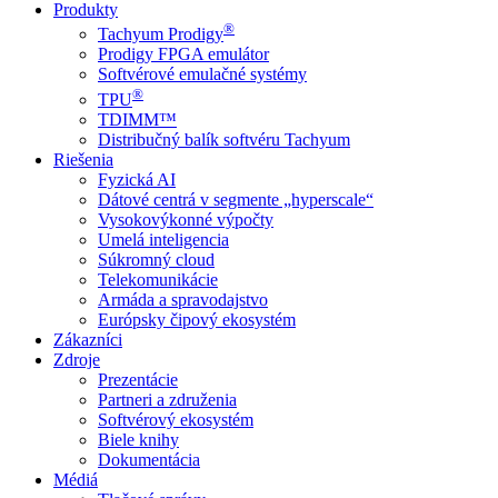
Produkty
®
Tachyum Prodigy
Prodigy FPGA emulátor
Softvérové emulačné systémy
®
TPU
TDIMM™
Distribučný balík softvéru Tachyum
Riešenia
Fyzická AI
Dátové centrá v segmente „hyperscale“
Vysokovýkonné výpočty
Umelá inteligencia
Súkromný cloud
Telekomunikácie
Armáda a spravodajstvo
Európsky čipový ekosystém
Zákazníci
Zdroje
Prezentácie
Partneri a združenia
Softvérový ekosystém
Biele knihy
Dokumentácia
Médiá