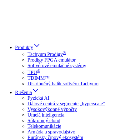
Italiano
العربية
Русский
हिन्दी भाषा
Produkty
®
Tachyum Prodigy
Prodigy FPGA emulátor
Softvérové emulačné systémy
®
TPU
TDIMM™
Distribučný balík softvéru Tachyum
Riešenia
Fyzická AI
Dátové centrá v segmente „hyperscale“
Vysokovýkonné výpočty
Umelá inteligencia
Súkromný cloud
Telekomunikácie
Armáda a spravodajstvo
Európsky čipový ekosystém