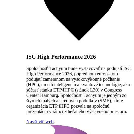
ISC High Performance 2026
Spoločnosť Tachyum bude vystavovať na podujatí ISC
High Performance 2026, poprednom európskom
podujatí zameranom na vysokovýkonné počítanie
(HPC), umelú inteligenciu a kvantové technológie, ako
súčasť stánku ETP4HPC (stánok L30) v Congress
Center Hamburg. Spoločnosť Tachyum je jedným zo
štyroch malých a stredných podnikov (SME), ktoré
organizácia ETP4HPC pozvala na spoločnú
prezentáciu v rámci zdieľaného výstavného priestoru.
Navštíviť web