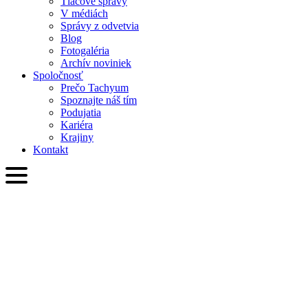
Tlačové správy
V médiách
Správy z odvetvia
Blog
Fotogaléria
Archív noviniek
Spoločnosť
Prečo Tachyum
Spoznajte náš tím
Podujatia
Kariéra
Krajiny
Kontakt
SVK
English
Slovenčina
Deutsch
简体中文
繁體中文
日本語
Français