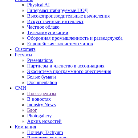
Physical AI
Гипермасштабируемые ЦОД
Высокопроизводительные вычисления
Искусственный интеллект
Частное облако
Телекоммуникации
Оборонная промышленность и разведслужба
Европейская экосистема чипов
Customers
Ресурсы
Presentations
Партнеры и членство в ассоциациях
Экосистема программного обеспечения
Белые бумаги
Documentation
СМИ
Пресс-релизы
В новостях
Industry News
Блог
Photogallery
Архив новостей
Компания
Почему Tachyum
Встретить команду