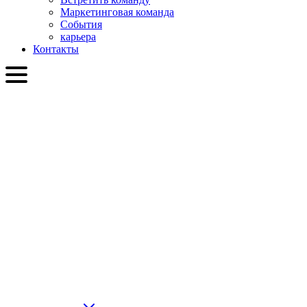
Маркетинговая команда
События
карьера
Контакты
RU
English
Slovenčina
Deutsch
简体中文
繁體中文
日本語
Français
Italiano
العربية
Русский
हिन्दी भाषा