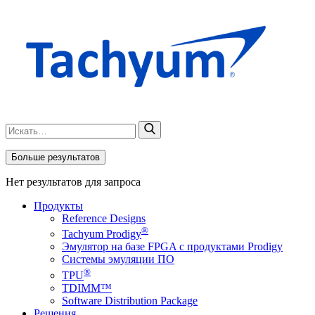
Больше результатов
Нет результатов для запроса
Продукты
Reference Designs
®
Tachyum Prodigy
Эмулятор на базе FPGA с продуктами Prodigy
Системы эмуляции ПО
®
TPU
TDIMM™
Software Distribution Package
Решения