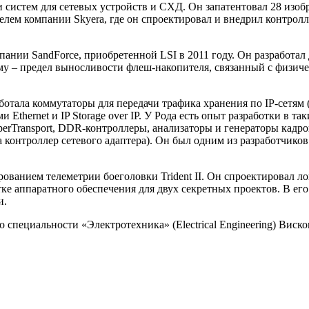
и систем для сетевых устройств и СХД. Он запатентовал 28 изо
елем компании Skyera, где он спроектировал и внедрил контро
пании SandForce, приобретенной LSI в 2011 году. Он разработа
му – предел выносливости флеш-накопителя, связанный с физич
ботала коммутаторы для передачи трафика хранения по IP-сетям 
 Ethernet и IP Storage over IP. У Рода есть опыт разработки в так
erTransport, DDR-контроллеры, анализаторы и генераторы кадро
на контроллер сетевого адаптера). Он был одним из разработчик
ованием телеметрии боеголовки Trident II. Он спроектировал л
е аппаратного обеспечения для двух секретных проектов. В его
и.
 специальности «Электротехника» (Electrical Engineering) Виск