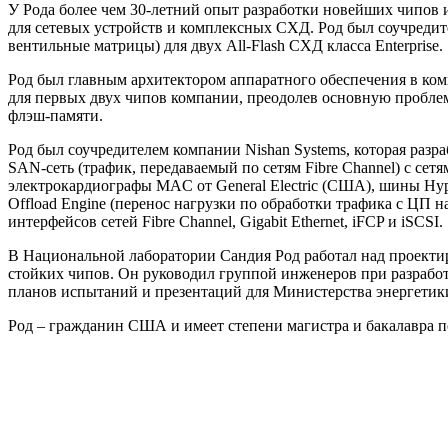
У Рода более чем 30-летний опыт разработки новейших чипов 
для сетевых устройств и комплексных СХД. Род был соучредит
вентильные матрицы) для двух All-Flash СХД класса Enterprise.
Род был главным архитектором аппаратного обеспечения в ком
для первых двух чипов компании, преодолев основную пробле
флэш-памяти.
Род был соучредителем компании Nishan Systems, которая разра
SAN-сеть (трафик, передаваемый по сетям Fibre Channel) с сетями
электрокардиографы MAC от General Electric (США), шины Hyp
Offload Engine (перенос нагрузки по обработки трафика с ЦП 
интерфейсов сетей Fibre Channel, Gigabit Ethernet, iFCP и iSCSI.
В Национальной лаборатории Сандия Род работал над проектир
стойких чипов. Он руководил группой инженеров при разработк
планов испытаний и презентаций для Министерства энергетик
Род – гражданин США и имеет степени магистра и бакалавра по