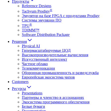
Продукты
Reference Designs
®
Tachyum Prodigy
Эмулятор на базе FPGA с продуктами Prodigy
Системы эмуляции ПО
®
TPU
TDIMM™
Software Distribution Package
Решения
Physical AI
Гипермасштабируемые ЦОД
Высокопроизводительные вычисления
Искусственный интеллект
Частное облако
Телекоммуникации
Оборонная промышленность и разведслужба
Европейская экосистема чипов
Customers
Ресурсы
Presentations
Партнеры и членство в ассоциациях
Экосистема программного обеспечения
Белые бумаги
Documentation