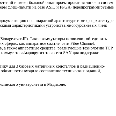
бретений и имеет большой опыт проектирования чипов и систем
ллеры флеш-памяти на базе ASIC и FPGA (перепрограммируемые
л документацию по аппаратной архитектуре и микроархитектуре
ескими характеристиками устройства многоуровневых ячеек
(Storage-over-IP). Такие коммутаторы позволяют объединить
их сферах, как аппаратное сжатие, сети Fibre Channel,
в, а также аппаратные средства, реализующие технологию TCP
ов коммутатора/маршрутизатора сети SAN для поддержки
огику для 3 базовых матричных кристаллов и радиационно-
 обязанности входило составление технических заданий,
онсинского университета в Мадисоне.