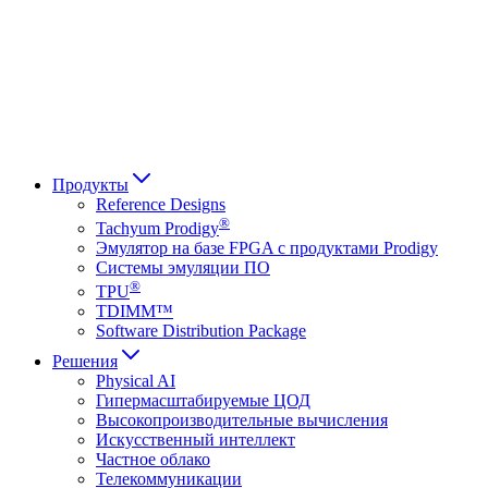
Français
Italiano
العربية
Русский
हिन्दी भाषा
Продукты
Reference Designs
®
Tachyum Prodigy
Эмулятор на базе FPGA с продуктами Prodigy
Системы эмуляции ПО
®
TPU
TDIMM™
Software Distribution Package
Решения
Physical AI
Гипермасштабируемые ЦОД
Высокопроизводительные вычисления
Искусственный интеллект
Частное облако
Телекоммуникации