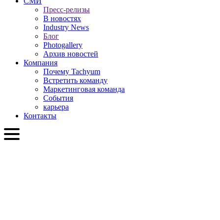
СМИ
Пресс-релизы
В новостях
Industry News
Блог
Photogallery
Архив новостей
Компания
Почему Tachyum
Встретить команду
Маркетинговая команда
События
карьера
Контакты
RU
English
Slovenčina
Deutsch
简体中文
繁體中文
日本語