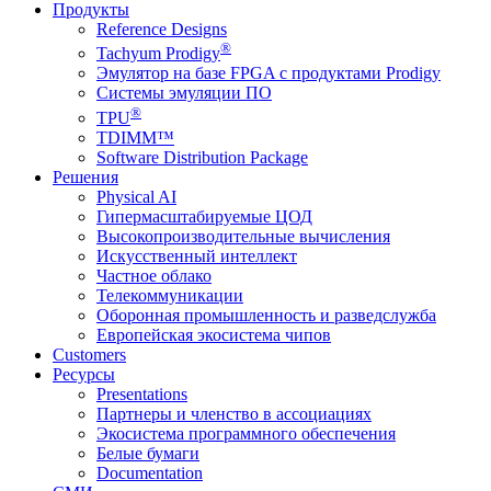
Продукты
Reference Designs
®
Tachyum Prodigy
Эмулятор на базе FPGA с продуктами Prodigy
Системы эмуляции ПО
®
TPU
TDIMM™
Software Distribution Package
Решения
Physical AI
Гипермасштабируемые ЦОД
Высокопроизводительные вычисления
Искусственный интеллект
Частное облако
Телекоммуникации
Оборонная промышленность и разведслужба
Европейская экосистема чипов
Customers
Ресурсы
Presentations
Партнеры и членство в ассоциациях
Экосистема программного обеспечения
Белые бумаги
Documentation