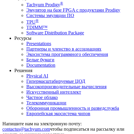
®
Tachyum Prodigy
Эмулятор на базе FPGA с продуктами Prodigy
Системы эмуляции ПО
®
TPU
TDIMM™
Software Distribution Package
Ресурсы
Presentations
Партнеры и членство в ассоциациях
Экосистема программного обеспечения
Белые бумаги
Documentation
Решения
Physical AI
Гипермасштабируемые ЦОД
Высокопроизводительные вычисления
Искусственный интеллект
Частное облако
Телекоммуникации
Оборонная промышленность и разведслужба
Европейская экосистема чипов
Напишите нам на электронную почту:
чтобы подписаться на рассылку или