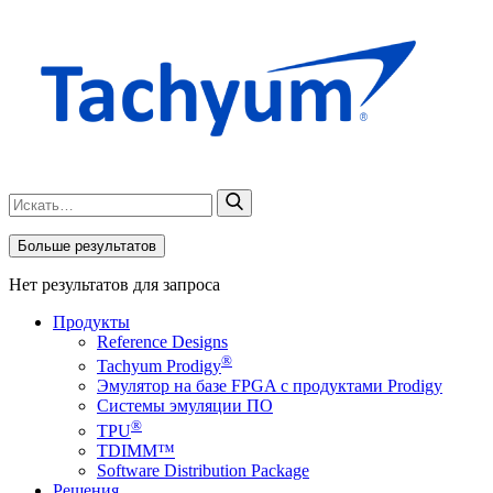
Больше результатов
Нет результатов для запроса
Продукты
Reference Designs
®
Tachyum Prodigy
Эмулятор на базе FPGA с продуктами Prodigy
Системы эмуляции ПО
®
TPU
TDIMM™
Software Distribution Package
Решения