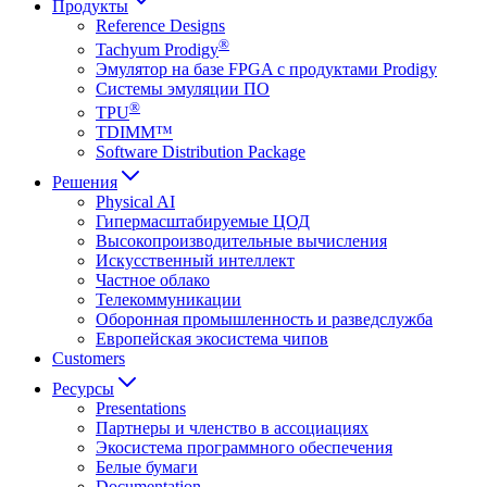
Продукты
Reference Designs
®
Tachyum Prodigy
Эмулятор на базе FPGA с продуктами Prodigy
Системы эмуляции ПО
®
TPU
TDIMM™
Software Distribution Package
Решения
Physical AI
Гипермасштабируемые ЦОД
Высокопроизводительные вычисления
Искусственный интеллект
Частное облако
Телекоммуникации
Оборонная промышленность и разведслужба
Европейская экосистема чипов
Customers
Ресурсы
Presentations
Партнеры и членство в ассоциациях
Экосистема программного обеспечения
Белые бумаги
Documentation