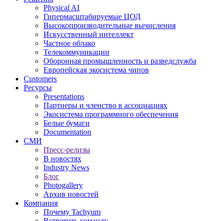
Physical AI
Гипермасштабируемые ЦОД
Высокопроизводительные вычисления
Искусственный интеллект
Частное облако
Телекоммуникации
Оборонная промышленность и разведслужба
Европейская экосистема чипов
Customers
Ресурсы
Presentations
Партнеры и членство в ассоциациях
Экосистема программного обеспечения
Белые бумаги
Documentation
СМИ
Пресс-релизы
В новостях
Industry News
Блог
Photogallery
Архив новостей
Компания
Почему Tachyum
Встретить команду