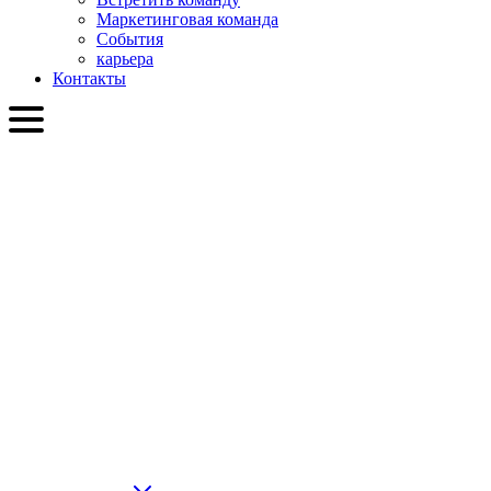
Маркетинговая команда
События
карьера
Контакты
RU
English
Slovenčina
Deutsch
简体中文
繁體中文
日本語
Français
Italiano
العربية
Русский
हिन्दी भाषा