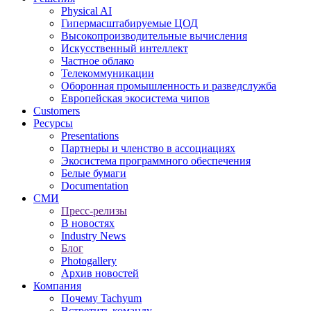
Physical AI
Гипермасштабируемые ЦОД
Высокопроизводительные вычисления
Искусственный интеллект
Частное облако
Телекоммуникации
Оборонная промышленность и разведслужба
Европейская экосистема чипов
Customers
Ресурсы
Presentations
Партнеры и членство в ассоциациях
Экосистема программного обеспечения
Белые бумаги
Documentation
СМИ
Пресс-релизы
В новостях
Industry News
Блог
Photogallery
Архив новостей
Компания
Почему Tachyum
Встретить команду