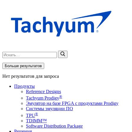
Больше результатов
Нет результатов для запроса
Продукты
Reference Designs
®
Tachyum Prodigy
Эмулятор на базе FPGA с продуктами Prodigy
Системы эмуляции ПО
®
TPU
TDIMM™
Software Distribution Package
Решения