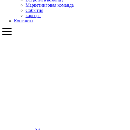
Маркетинговая команда
События
карьера
Контакты
RU
English
Slovenčina
Deutsch
简体中文
繁體中文
日本語
Français
Italiano
العربية
Русский
हिन्दी भाषा