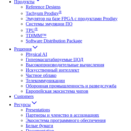
Продукты
Reference Designs
®
Tachyum Prodigy
Эмулятор на базе FPGA с продуктами Prodigy
Системы эмуляции ПО
®
TPU
TDIMM™
Software Distribution Package
Решения
Physical AI
Гипермасштабируемые ЦОД
Высокопроизводительные вычисления
Искусственный интеллект
Частное облако
Телекоммуникации
Оборонная промышленность и разведслужба
Европейская экосистема чипов
Customers
Ресурсы
Presentations
Партнеры и членство в ассоциациях
Экосистема программного обеспечения
Белые бумаги
Documentation