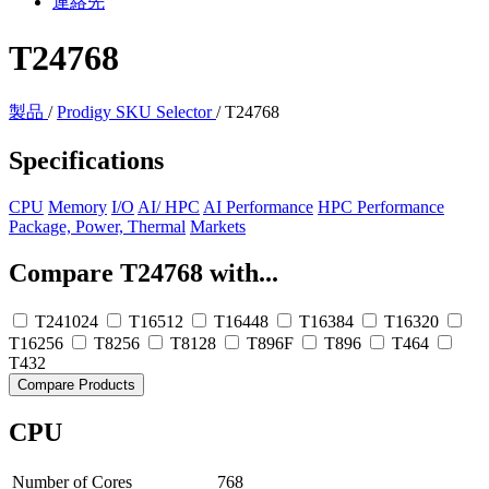
連絡先
T24768
製品
/
Prodigy SKU Selector
/
T24768
Specifications
CPU
Memory
I/O
AI/ HPC
AI Performance
HPC Performance
Package, Power, Thermal
Markets
Compare T24768 with...
T241024
T16512
T16448
T16384
T16320
T16256
T8256
T8128
T896F
T896
T464
T432
Compare Products
CPU
Number of Cores
768