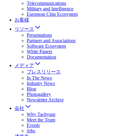
Telecommunications
Military and Intelligence
European Chip Ecosystem
お客様
リソース
Presentations
Partners and Associations
Software Ecosystem
White Papers
Documentation
メディア
プレスリリース
In The News
Industry News
Blog
Photogallery
Newsletter Archive
会社
Why Tachyum
Meet the Team
Events
Jobs