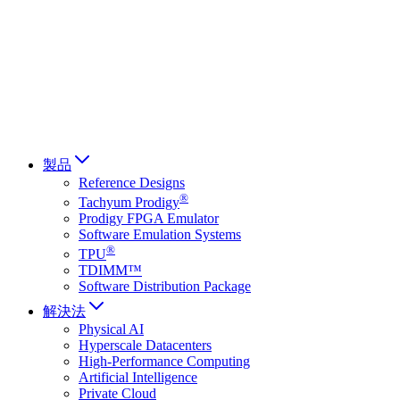
Français
Italiano
العربية
Русский
हिन्दी भाषा
製品
Reference Designs
®
Tachyum Prodigy
Prodigy FPGA Emulator
Software Emulation Systems
®
TPU
TDIMM™
Software Distribution Package
解決法
Physical AI
Hyperscale Datacenters
High-Performance Computing
Artificial Intelligence
Private Cloud