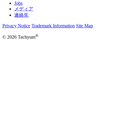
Jobs
メディア
連絡先
Privacy Notice
Trademark Information
Site Map
®
© 2026 Tachyum