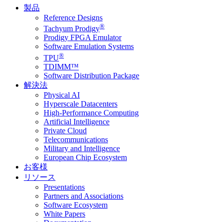
製品
Reference Designs
®
Tachyum Prodigy
Prodigy FPGA Emulator
Software Emulation Systems
®
TPU
TDIMM™
Software Distribution Package
解決法
Physical AI
Hyperscale Datacenters
High-Performance Computing
Artificial Intelligence
Private Cloud
Telecommunications
Military and Intelligence
European Chip Ecosystem
お客様
リソース
Presentations
Partners and Associations
Software Ecosystem
White Papers