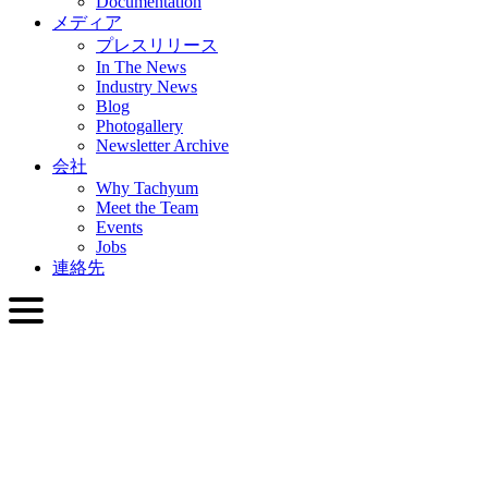
Documentation
メディア
プレスリリース
In The News
Industry News
Blog
Photogallery
Newsletter Archive
会社
Why Tachyum
Meet the Team
Events
Jobs
連絡先
日本語
English
Slovenčina
Deutsch
简体中文
繁體中文
日本語