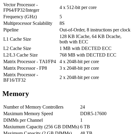
Vector Processor -
4 x 512-bit per core
FP64/FP32/Integer
Frequency (GHz)
5
Multiprocessor Scalability
8S
Pipeline
Out-of-Order, 8 instructions per clock
128 KB ICache, 64 KB Dcache,
L1 Cache Size
both with ECC
L2 Cache Size
1 MB with DECTED ECC
L2/L3 Cache Size
768 MB with DECTED ECC
Matrix Processor - TAI/FP4
4 x 2048-bit per core
Matrix Processor - FP8
3 x 2048-bit per core
Matrix Processor -
2 x 2048-bit per core
BF16/TF32
Memory
Number of Memory Controllers
24
Maximum Memory Speed
DDR5-17600
DIMMs per Channel
1
Maxiumum Capacity (256 GB DIMMs)
6 TB
Maximum Capacity (2 GB DIMMs)
48 TB