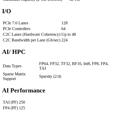
I/O
PCIe 7.0 Lanes
128
PCIe Controllers
64
C2C Lanes (Hardware Coherency)
Up to 48
C2C Bandwidth per Lane (Gb/sec)
224
AI/ HPC
FP64, FP32, TF32, BF16, Int8, FP8, FP4,
Data Types
TAI
Sparse Matrix
Sparsity (2:4)
Support
AI Performance
TAI (PF)
250
FP4 (PF)
125