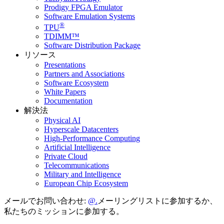
Prodigy FPGA Emulator
Software Emulation Systems
®
TPU
TDIMM™
Software Distribution Package
リソース
Presentations
Partners and Associations
Software Ecosystem
White Papers
Documentation
解決法
Physical AI
Hyperscale Datacenters
High-Performance Computing
Artificial Intelligence
Private Cloud
Telecommunications
Military and Intelligence
European Chip Ecosystem
メールでお問い合わせ:
メーリングリストに参加するか、
私たちのミッションに参加する。