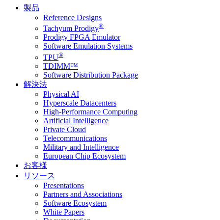
製品
Reference Designs
®
Tachyum Prodigy
Prodigy FPGA Emulator
Software Emulation Systems
®
TPU
TDIMM™
Software Distribution Package
解決法
Physical AI
Hyperscale Datacenters
High-Performance Computing
Artificial Intelligence
Private Cloud
Telecommunications
Military and Intelligence
European Chip Ecosystem
お客様
リソース
Presentations
Partners and Associations
Software Ecosystem
White Papers