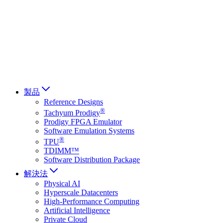
Français
Italiano
العربية
Русский
हिन्दी भाषा
製品
Reference Designs
®
Tachyum Prodigy
Prodigy FPGA Emulator
Software Emulation Systems
®
TPU
TDIMM™
Software Distribution Package
解決法
Physical AI
Hyperscale Datacenters
High-Performance Computing
Artificial Intelligence
Private Cloud