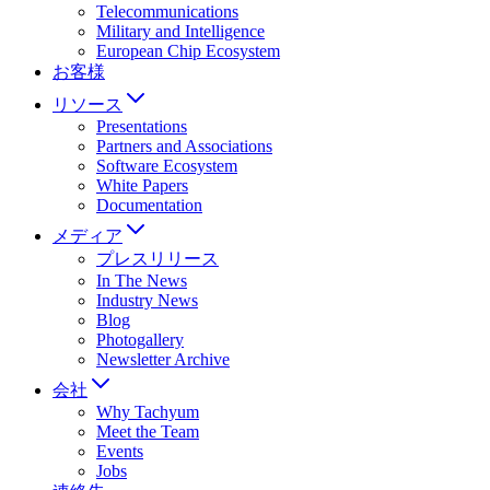
Telecommunications
Military and Intelligence
European Chip Ecosystem
お客様
リソース
Presentations
Partners and Associations
Software Ecosystem
White Papers
Documentation
メディア
プレスリリース
In The News
Industry News
Blog
Photogallery
Newsletter Archive
会社
Why Tachyum
Meet the Team
Events
Jobs