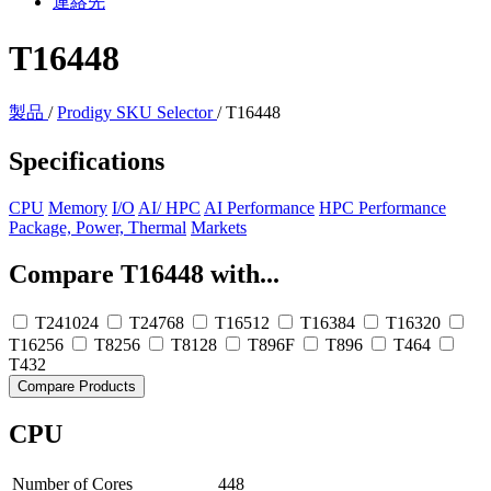
連絡先
T16448
製品
/
Prodigy SKU Selector
/
T16448
Specifications
CPU
Memory
I/O
AI/ HPC
AI Performance
HPC Performance
Package, Power, Thermal
Markets
Compare T16448 with...
T241024
T24768
T16512
T16384
T16320
T16256
T8256
T8128
T896F
T896
T464
T432
Compare Products
CPU
Number of Cores
448