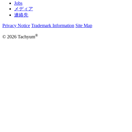
Jobs
メディア
連絡先
Privacy Notice
Trademark Information
Site Map
®
© 2026 Tachyum