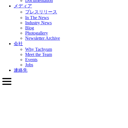
Documentation
メディア
プレスリリース
In The News
Industry News
Blog
Photogallery
Newsletter Archive
会社
Why Tachyum
Meet the Team
Events
Jobs
連絡先
日本語
English
Slovenčina
Deutsch
简体中文
繁體中文
日本語