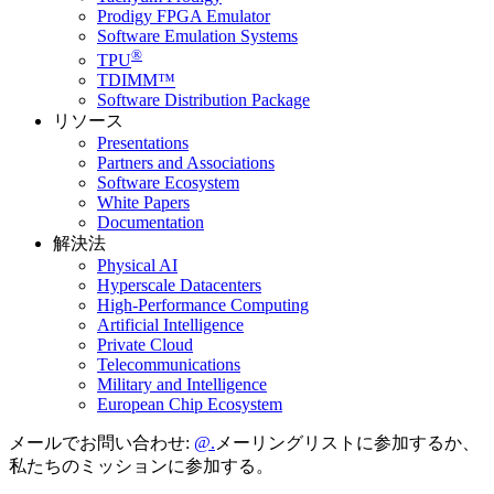
Prodigy FPGA Emulator
Software Emulation Systems
®
TPU
TDIMM™
Software Distribution Package
リソース
Presentations
Partners and Associations
Software Ecosystem
White Papers
Documentation
解決法
Physical AI
Hyperscale Datacenters
High-Performance Computing
Artificial Intelligence
Private Cloud
Telecommunications
Military and Intelligence
European Chip Ecosystem
メールでお問い合わせ:
メーリングリストに参加するか、
私たちのミッションに参加する。