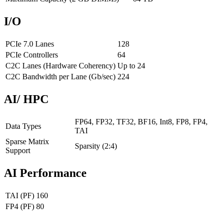
I/O
PCIe 7.0 Lanes
128
PCIe Controllers
64
C2C Lanes (Hardware Coherency)
Up to 24
C2C Bandwidth per Lane (Gb/sec)
224
AI/ HPC
FP64, FP32, TF32, BF16, Int8, FP8, FP4,
Data Types
TAI
Sparse Matrix
Sparsity (2:4)
Support
AI Performance
TAI (PF)
160
FP4 (PF)
80