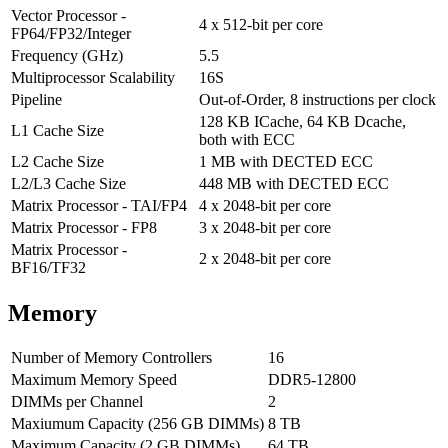
Vector Processor -
4 x 512-bit per core
FP64/FP32/Integer
Frequency (GHz)
5.5
Multiprocessor Scalability
16S
Pipeline
Out-of-Order, 8 instructions per clock
128 KB ICache, 64 KB Dcache,
L1 Cache Size
both with ECC
L2 Cache Size
1 MB with DECTED ECC
L2/L3 Cache Size
448 MB with DECTED ECC
Matrix Processor - TAI/FP4
4 x 2048-bit per core
Matrix Processor - FP8
3 x 2048-bit per core
Matrix Processor -
2 x 2048-bit per core
BF16/TF32
Memory
Number of Memory Controllers
16
Maximum Memory Speed
DDR5-12800
DIMMs per Channel
2
Maxiumum Capacity (256 GB DIMMs)
8 TB
Maximum Capacity (2 GB DIMMs)
64 TB