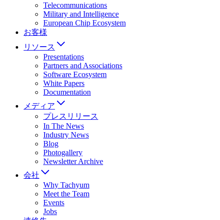
Telecommunications
Military and Intelligence
European Chip Ecosystem
お客様
リソース
Presentations
Partners and Associations
Software Ecosystem
White Papers
Documentation
メディア
プレスリリース
In The News
Industry News
Blog
Photogallery
Newsletter Archive
会社
Why Tachyum
Meet the Team
Events
Jobs