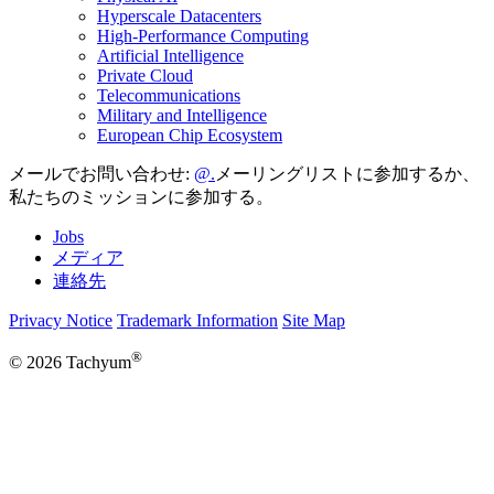
Hyperscale Datacenters
High-Performance Computing
Artificial Intelligence
Private Cloud
Telecommunications
Military and Intelligence
European Chip Ecosystem
メールでお問い合わせ:
メーリングリストに参加するか、
私たちのミッションに参加する。
Jobs
メディア
連絡先
Privacy Notice
Trademark Information
Site Map
®
© 2026 Tachyum