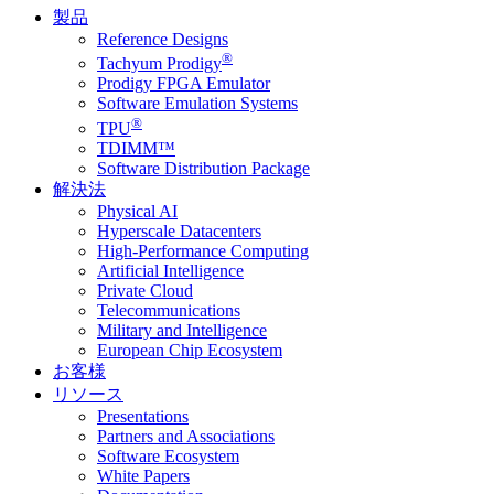
製品
Reference Designs
®
Tachyum Prodigy
Prodigy FPGA Emulator
Software Emulation Systems
®
TPU
TDIMM™
Software Distribution Package
解決法
Physical AI
Hyperscale Datacenters
High-Performance Computing
Artificial Intelligence
Private Cloud
Telecommunications
Military and Intelligence
European Chip Ecosystem
お客様
リソース
Presentations
Partners and Associations
Software Ecosystem
White Papers