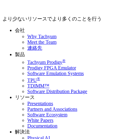
より少ないリソースでより多くのことを行う
会社
Why Tachyum
Meet the Team
連絡先
製品
®
Tachyum Prodigy
Prodigy FPGA Emulator
Software Emulation Systems
®
TPU
TDIMM™
Software Distribution Package
リソース
Presentations
Partners and Associations
Software Ecosystem
White Papers
Documentation
解決法
Physical AI