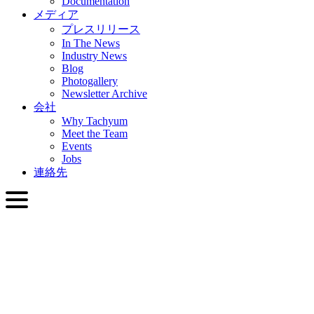
Documentation
メディア
プレスリリース
In The News
Industry News
Blog
Photogallery
Newsletter Archive
会社
Why Tachyum
Meet the Team
Events
Jobs
連絡先
日本語
English
Slovenčina
Deutsch
简体中文
繁體中文
日本語