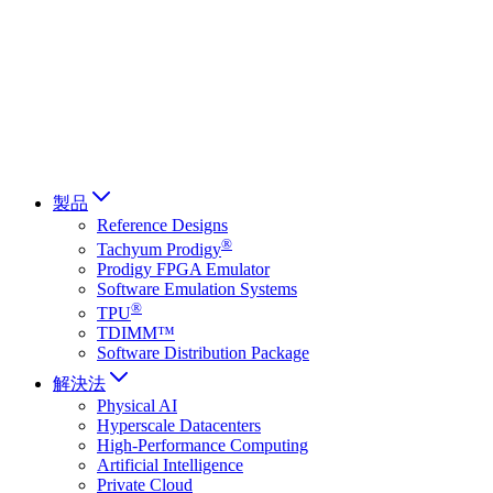
Français
Italiano
العربية
Русский
हिन्दी भाषा
製品
Reference Designs
®
Tachyum Prodigy
Prodigy FPGA Emulator
Software Emulation Systems
®
TPU
TDIMM™
Software Distribution Package
解決法
Physical AI
Hyperscale Datacenters
High-Performance Computing
Artificial Intelligence
Private Cloud