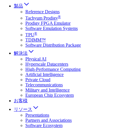
製品
Reference Designs
®
Tachyum Prodigy
Prodigy FPGA Emulator
Software Emulation Systems
®
TPU
TDIMM™
Software Distribution Package
解決法
Physical AI
Hyperscale Datacenters
High-Performance Computing
Artificial Intelligence
Private Cloud
Telecommunications
Military and Intelligence
European Chip Ecosystem
お客様
リソース
Presentations
Partners and Associations
Software Ecosystem