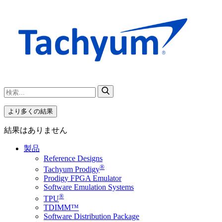
より多くの結果
結果はありません
製品
Reference Designs
®
Tachyum Prodigy
Prodigy FPGA Emulator
Software Emulation Systems
®
TPU
TDIMM™
Software Distribution Package