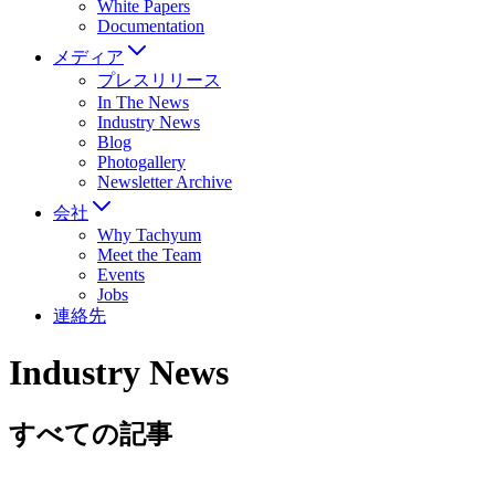
White Papers
Documentation
メディア
プレスリリース
In The News
Industry News
Blog
Photogallery
Newsletter Archive
会社
Why Tachyum
Meet the Team
Events
Jobs
連絡先
Industry News
すべての記事