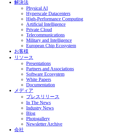
解決法
Physical AI
Hyperscale Datacenters
High-Performance Computing
Artificial Intelligence
Private Cloud
Telecommunications
Military and Intelligence
European Chip Ecosystem
お客様
リソース
Presentations
Partners and Associations
Software Ecosystem
White Papers
Documentation
メディア
プレスリリース
In The News
Industry News
Blog
Photogallery
Newsletter Archive
会社