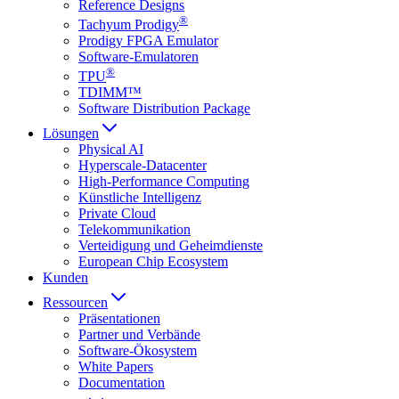
Reference Designs
®
Tachyum Prodigy
Prodigy FPGA Emulator
Software-Emulatoren
®
TPU
TDIMM™
Software Distribution Package
Lösungen
Physical AI
Hyperscale-Datacenter
High-Performance Computing
Künstliche Intelligenz
Private Cloud
Telekommunikation
Verteidigung und Geheimdienste
European Chip Ecosystem
Kunden
Ressourcen
Präsentationen
Partner und Verbände
Software-Ökosystem
White Papers
Documentation