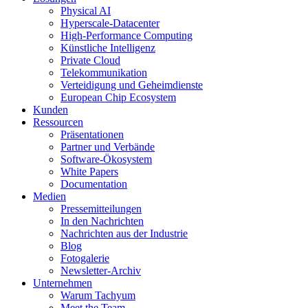
Physical AI
Hyperscale-Datacenter
High-Performance Computing
Künstliche Intelligenz
Private Cloud
Telekommunikation
Verteidigung und Geheimdienste
European Chip Ecosystem
Kunden
Ressourcen
Präsentationen
Partner und Verbände
Software-Ökosystem
White Papers
Documentation
Medien
Presse­mitteilungen
In den Nachrichten
Nachrichten aus der Industrie
Blog
Fotogalerie
Newsletter-Archiv
Unternehmen
Warum Tachyum
Meet the Team