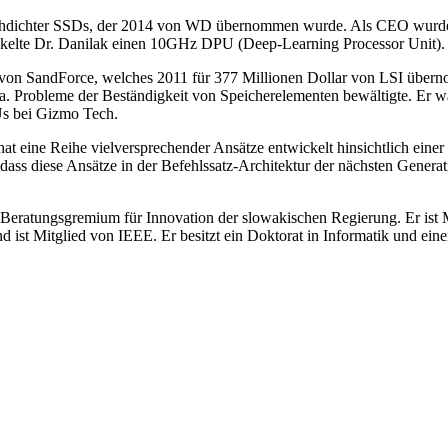
chdichter SSDs, der 2014 von WD übernommen wurde. Als CEO wurde e
ckelte Dr. Danilak einen 10GHz DPU (Deep-Learning Processor Unit).
 von SandForce, welches 2011 für 377 Millionen Dollar von LSI übern
.a. Probleme der Beständigkeit von Speicherelementen bewältigte. Er 
Us bei Gizmo Tech.
hat eine Reihe vielversprechender Ansätze entwickelt hinsichtlich eine
h, dass diese Ansätze in der Befehlssatz-Architektur der nächsten Ge
im Beratungsgremium für Innovation der slowakischen Regierung. Er is
d ist Mitglied von IEEE. Er besitzt ein Doktorat in Informatik und ein