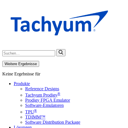
Weitere Ergebnisse
Keine Ergebnisse für
Produkte
Reference Designs
®
Tachyum Prodigy
Prodigy FPGA Emulator
Software-Emulatoren
®
TPU
TDIMM™
Software Distribution Package
Lösungen