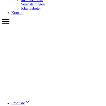
Veranstaltungen
Jobangeboten
Kontakt
DEU
English
Slovenčina
Deutsch
简体中文
繁體中文
日本語
Français
Italiano
العربية
Русский
हिन्दी भाषा
Produkte