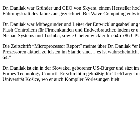
Dr. Danilak war Gründer und CEO von Skyera, einem Hersteller ho
Führungskraft des Jahres ausgezeichnet. Bei Wave Computing entwi
Dr. Danilak war Mitbegründer und Leiter der Entwicklungsabteilung
Flash Controllern für Firmenkunden und Endverbraucher, indem er u
Nishan Systems und Toshiba, sowie Chefentwickler für 64b x86 CP
Die Zeitschrift “Microprocessor Report” meinte über Dr. Danilak “er 
Prozessoren aktuell zu leisten im Stande sind… es ist wahrscheinlic
64.”
Dr. Danilak ist ein in der Slowakei geborener US-Bürger und sitzt 
Forbes Technology Council. Er schreibt regelmäßig für TechTarget un
Universität Košice, wo er auch Kompiler-Vorlesungen hielt.