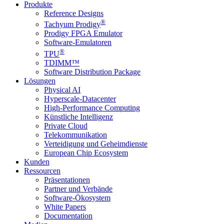
Produkte
Reference Designs
®
Tachyum Prodigy
Prodigy FPGA Emulator
Software-Emulatoren
®
TPU
TDIMM™
Software Distribution Package
Lösungen
Physical AI
Hyperscale-Datacenter
High-Performance Computing
Künstliche Intelligenz
Private Cloud
Telekommunikation
Verteidigung und Geheimdienste
European Chip Ecosystem
Kunden
Ressourcen
Präsentationen
Partner und Verbände
Software-Ökosystem
White Papers
Documentation