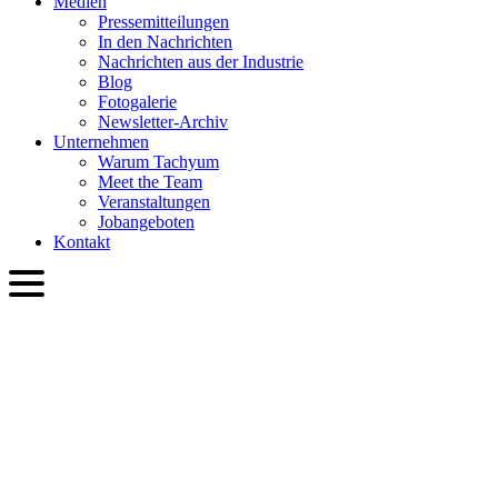
Medien
Presse­mitteilungen
In den Nachrichten
Nachrichten aus der Industrie
Blog
Fotogalerie
Newsletter-Archiv
Unternehmen
Warum Tachyum
Meet the Team
Veranstaltungen
Jobangeboten
Kontakt
DEU
English
Slovenčina
Deutsch
简体中文
繁體中文
日本語
Français