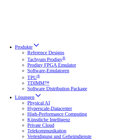
Italiano
العربية
Русский
हिन्दी भाषा
Produkte
Reference Designs
®
Tachyum Prodigy
Prodigy FPGA Emulator
Software-Emulatoren
®
TPU
TDIMM™
Software Distribution Package
Lösungen
Physical AI
Hyperscale-Datacenter
High-Performance Computing
Künstliche Intelligenz
Private Cloud
Telekommunikation
Verteidigung und Geheimdienste