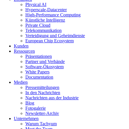
Physical AI
Hyperscale-Datacenter
High-Performance Computing
Künstliche Intelligenz
Private Cloud
Telekommunikation
Verteidigung und Geheimdienste
European Chip Ecosystem
Kunden
Ressourcen
Präsentationen
Partner und Verbände
Software-Ökosystem
White Papers
Documentation
Medien
Presse­mitteilungen
In den Nachrichten
Nachrichten aus der Industrie
Blog
Fotogalerie
Newsletter-Archiv
Unternehmen
Warum Tachyum
Meet the Team