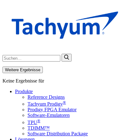
Weitere Ergebnisse
Keine Ergebnisse für
Produkte
Reference Designs
®
Tachyum Prodigy
Prodigy FPGA Emulator
Software-Emulatoren
®
TPU
TDIMM™
Software Distribution Package
Lösungen