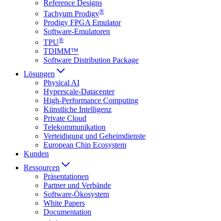
Reference Designs
®
Tachyum Prodigy
Prodigy FPGA Emulator
Software-Emulatoren
®
TPU
TDIMM™
Software Distribution Package
Lösungen
Physical AI
Hyperscale-Datacenter
High-Performance Computing
Künstliche Intelligenz
Private Cloud
Telekommunikation
Verteidigung und Geheimdienste
European Chip Ecosystem
Kunden
Ressourcen
Präsentationen
Partner und Verbände
Software-Ökosystem
White Papers
Documentation