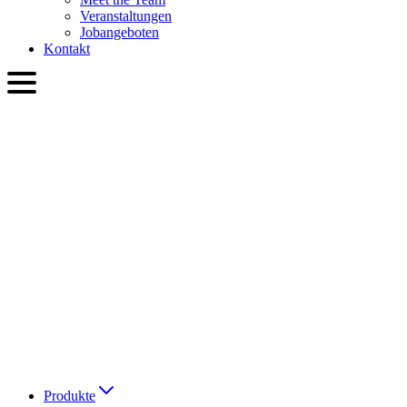
Veranstaltungen
Jobangeboten
Kontakt
DEU
English
Slovenčina
Deutsch
简体中文
繁體中文
日本語
Français
Italiano
العربية
Русский
हिन्दी भाषा
Produkte