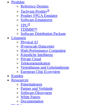
Produkte
Reference Designs
®
Tachyum Prodigy
Prodigy FPGA Emulator
Software-Emulatoren
®
TPU
TDIMM™
Software Distribution Package
Lösungen
Physical AI
Hyperscale-Datacenter
High-Performance Computing
Künstliche Intelligenz
Private Cloud
Telekommunikation
Verteidigung und Geheimdienste
European Chip Ecosystem
Kunden
Ressourcen
Präsentationen
Partner und Verbände
Software-Ökosystem
White Papers
Documentation