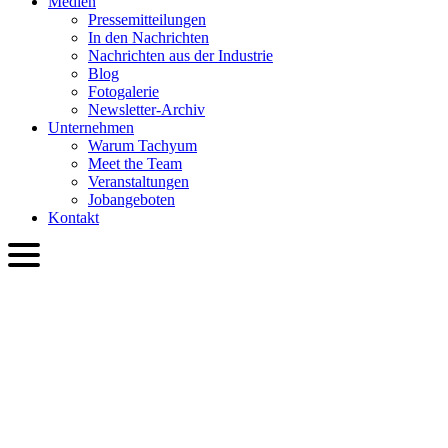
Medien
Presse­mitteilungen
In den Nachrichten
Nachrichten aus der Industrie
Blog
Fotogalerie
Newsletter-Archiv
Unternehmen
Warum Tachyum
Meet the Team
Veranstaltungen
Jobangeboten
Kontakt
DEU
English
Slovenčina
Deutsch
简体中文
繁體中文
日本語
Français