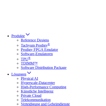
Italiano
العربية
Русский
हिन्दी भाषा
Produkte
Reference Designs
®
Tachyum Prodigy
Prodigy FPGA Emulator
Software-Emulatoren
®
TPU
TDIMM™
Software Distribution Package
Lösungen
Physical AI
Hyperscale-Datacenter
High-Performance Computing
Künstliche Intelligenz
Private Cloud
Telekommunikation
Verteidigung und Geheimdienste