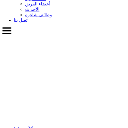
أعضاء الفريق
الأحداث
وظائف شاغرة
اتصل بنا
العربية
English
Slovenčina
Deutsch
简体中文
繁體中文
日本語
Français
Italiano
العربية
Русский
हिन्दी भाषा