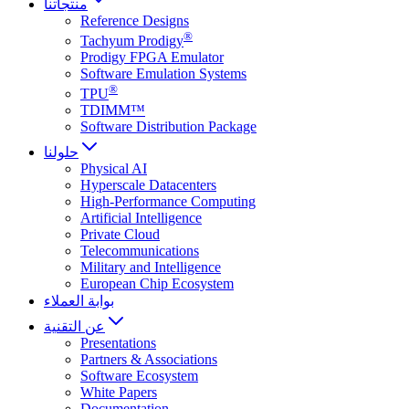
منتجاتنا
Reference Designs
®
Tachyum Prodigy
Prodigy FPGA Emulator
Software Emulation Systems
®
TPU
TDIMM™
Software Distribution Package
حلولنا
Physical AI
Hyperscale Datacenters
High-Performance Computing
Artificial Intelligence
Private Cloud
Telecommunications
Military and Intelligence
European Chip Ecosystem
بوابة العملاء
عن التقنية
Presentations
Partners & Associations
Software Ecosystem
White Papers
Documentation