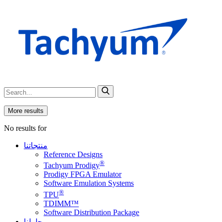
More results
No results for
منتجاتنا
Reference Designs
®
Tachyum Prodigy
Prodigy FPGA Emulator
Software Emulation Systems
®
TPU
TDIMM™
Software Distribution Package
حلولنا