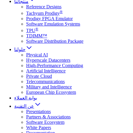
منتجاتنا
Reference Designs
®
Tachyum Prodigy
Prodigy FPGA Emulator
Software Emulation Systems
®
TPU
TDIMM™
Software Distribution Package
حلولنا
Physical AI
Hyperscale Datacenters
High-Performance Computing
Artificial Intelligence
Private Cloud
Telecommunications
Military and Intelligence
European Chip Ecosystem
بوابة العملاء
عن التقنية
Presentations
Partners & Associations
Software Ecosystem
White Papers
Documentation