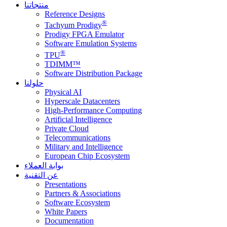
منتجاتنا
Reference Designs
®
Tachyum Prodigy
Prodigy FPGA Emulator
Software Emulation Systems
®
TPU
TDIMM™
Software Distribution Package
حلولنا
Physical AI
Hyperscale Datacenters
High-Performance Computing
Artificial Intelligence
Private Cloud
Telecommunications
Military and Intelligence
European Chip Ecosystem
بوابة العملاء
عن التقنية
Presentations
Partners & Associations
Software Ecosystem
White Papers
Documentation