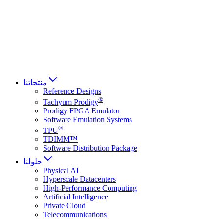
Français
Italiano
العربية
Русский
हिन्दी भाषा
منتجاتنا
Reference Designs
®
Tachyum Prodigy
Prodigy FPGA Emulator
Software Emulation Systems
®
TPU
TDIMM™
Software Distribution Package
حلولنا
Physical AI
Hyperscale Datacenters
High-Performance Computing
Artificial Intelligence
Private Cloud
Telecommunications